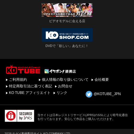
ビデオモデルに会える店
DVDで「欲しい」あなたに！
ゲイビデオ・DVDを簡
ご利用規約
個人情報の取り扱いについて
会社概要
単ダウンロード！ゲイ
動画配信サイトKO
特定商取引法に基づく表記
お問合せ
TUBEトップページへ
KO TUBE アフィリエイト
リンク
@KOTUBE_JPN
当サイトは日本レジストリサービス(JPRS)のSSLにより暗号化通信
を行っております。安心して作品をご購入いただけます。
2026 © ゲイ動画配信サイト KO COMPANY LTD.