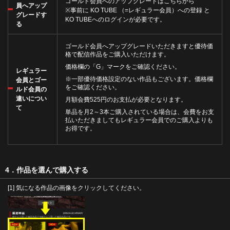
ゴールド会員へのアップグレードは
こちら
から
員へアップ
※事前に
KO TUBE （=レギュラー会員）への登録
と
グレードす
KO TUBEへのログインが必要です。
る
ゴールド会員へアップグレードいただきますと優待価
格で配信作品をご購入いただけます。
価格欄の「G」マークをご確認ください。
レギュラー
※一部優待価格設定のない作品もございます。価格欄
会員とゴー
をご確認ください。
ルド会員の
違いについ
月額会費525円のお支払が必要となります。
て
単品を月2～3本ご購入されている場合は、会費をお支
払いただきましてもレギュラー会員でのご購入よりも
お得です。
4．作品を選んで購入する
[1] 気になる作品の画像をクリックしてください。