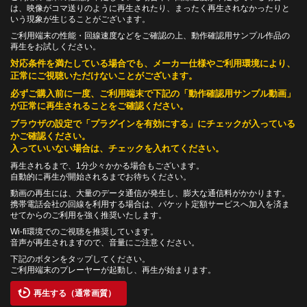
は、映像がコマ送りのように再生されたり、まったく再生されなかったりと
いう現象が生じることがございます。
ご利用端末の性能・回線速度などをご確認の上、動作確認用サンプル作品の
再生をお試しください。
対応条件を満たしている場合でも、メーカー仕様やご利用環境により、
正常にご視聴いただけないことがございます。
必ずご購入前に一度、ご利用端末で下記の「動作確認用サンプル動画」
が正常に再生されることをご確認ください。
ブラウザの設定で「プラグインを有効にする」にチェックが入っている
かご確認ください。
入っていいない場合は、チェックを入れてください。
再生されるまで、1分少々かかる場合もございます。
自動的に再生が開始されるまでお待ちください。
動画の再生には、大量のデータ通信が発生し、膨大な通信料がかかります。
携帯電話会社の回線を利用する場合は、パケット定額サービスへ加入を済ま
せてからのご利用を強く推奨いたします。
Wi-fi環境でのご視聴を推奨しています。
音声が再生されますので、音量にご注意ください。
下記のボタンをタップしてください。
ご利用端末のプレーヤーが起動し、再生が始まります。
再生する（通常画質）