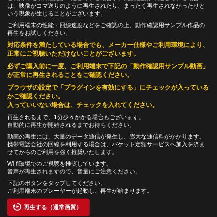
は、映像がコマ送りのように再生されたり、まったく再生されなかったりと
いう現象が生じることがございます。
ご利用端末の性能・回線速度などをご確認の上、動作確認用サンプル作品の
再生をお試しください。
対応条件を満たしている場合でも、メーカー仕様やご利用環境により、
正常にご視聴いただけないことがございます。
必ずご購入前に一度、ご利用端末で下記の「動作確認用サンプル動画」
が正常に再生されることをご確認ください。
ブラウザの設定で「プラグインを有効にする」にチェックが入っている
かご確認ください。
入っていいない場合は、チェックを入れてください。
再生されるまで、1分少々かかる場合もございます。
自動的に再生が開始されるまでお待ちください。
動画の再生には、大量のデータ通信が発生し、膨大な通信料がかかります。
携帯電話会社の回線を利用する場合は、パケット定額サービスへ加入を済ま
せてからのご利用を強く推奨いたします。
Wi-fi環境でのご視聴を推奨しています。
音声が再生されますので、音量にご注意ください。
下記のボタンをタップしてください。
ご利用端末のプレーヤーが起動し、再生が始まります。
再生する（通常画質）