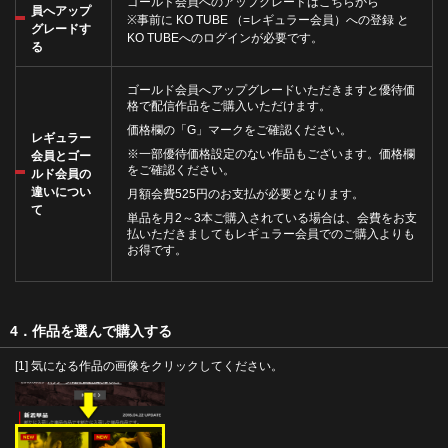
ゴールド会員へのアップグレードは
こちら
から
員へアップ
※事前に
KO TUBE （=レギュラー会員）への登録
と
グレードす
KO TUBEへのログインが必要です。
る
ゴールド会員へアップグレードいただきますと優待価
格で配信作品をご購入いただけます。
価格欄の「G」マークをご確認ください。
レギュラー
※一部優待価格設定のない作品もございます。価格欄
会員とゴー
をご確認ください。
ルド会員の
違いについ
月額会費525円のお支払が必要となります。
て
単品を月2～3本ご購入されている場合は、会費をお支
払いただきましてもレギュラー会員でのご購入よりも
お得です。
4．作品を選んで購入する
[1] 気になる作品の画像をクリックしてください。