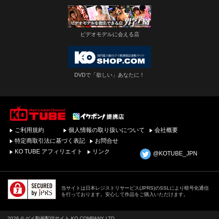
ビデオモデルに会える店
DVDで「欲しい」あなたに！
ゲイビデオ・DVDを簡
ご利用規約
個人情報の取り扱いについて
会社概要
単ダウンロード！ゲイ
動画配信サイトKO
特定商取引法に基づく表記
お問合せ
TUBEトップページへ
KO TUBE アフィリエイト
リンク
@KOTUBE_JPN
当サイトは日本レジストリサービス(JPRS)のSSLにより暗号化通信
を行っております。安心して作品をご購入いただけます。
2026 © ゲイ動画配信サイト KO COMPANY LTD.