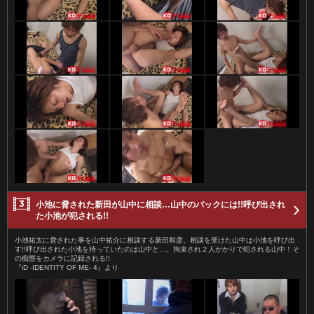
小池に脅された新田が山中に相談…山中のバックには!!呼び出され
た小池が犯される!!
小池祐太に脅された事を山中祐介に相談する新田和彦。相談を受けた山中は小池を呼び出
す!!呼び出された小池を待っていたのは山中と…。拘束され２人がかりで犯される山中！そ
の痴態をカメラに記録される!!
『iD -IDENTITY OF ME- 4』より