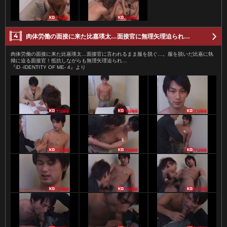
肉体労働の面接に来た比嘉瑛太…面接官に無理矢理迫られ…
肉体労働の面接に来た比嘉瑛太…面接官に言われるまま服を脱ぐ…。服を脱いだ比嘉に執
拗に迫る面接官！抵抗しながらも無理矢理迫られ…
『iD -IDENTITY OF ME- 4』より