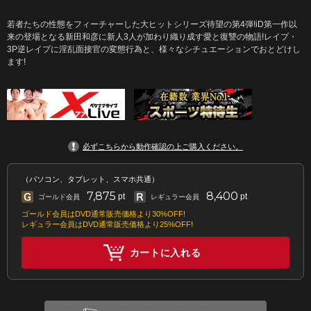
若者たちの性態をフィーチャーした大ヒットシリーズ待望の第4弾!iD第一作以
来の登場となる新田和彦に新人3人が加わり織り成す愛と復讐の物語!レイプ・
3P逆レイプに淫乱面接官の変態行為と、様々なシチュエーションでおとどけし
ます!
必ずこちらから動作確認の上ご購入ください。
（パソコン、タブレット、スマホ共通）
7,875
8,400
pt
pt
ゴールド会員
レギュラー会員
ゴールド会員はDVD通常販売価格より30%OFF!
レギュラー会員はDVD通常販売価格より25%OFF!
カートに入れる