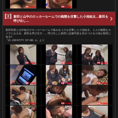
新田と山中のロッカールームでの痴態を目撃した小池祐太…新田を
呼び出し…
新田和彦と山中祐介がロッカールームで絡み合うのを目撃した小池祐太。２人の痴態をカ
メラにおさめ、新田を呼び出す…。呼び出した新田に証拠写真を見せつける小池が新田に
迫る!!
『iD -IDENTITY OF ME- 4』より