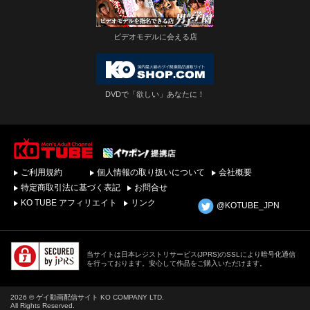
ビデオモデルに会える店
DVDで「欲しい」あなたに！
ゲイビデオ・DVDを簡
ご利用規約
個人情報の取り扱いについて
会社概要
単ダウンロード！ゲイ
動画配信サイトKO
特定商取引法に基づく表記
お問合せ
TUBEトップページへ
KO TUBE アフィリエイト
リンク
@KOTUBE_JPN
当サイトは日本レジストリサービス(JPRS)のSSLにより暗号化通信
を行っております。安心して作品をご購入いただけます。
2026 © ゲイ動画配信サイト KO COMPANY LTD.
All Rights Reserved.