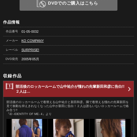
DVDでのご購入はこちら
作品情報
作品番号
01-05-0032
メーカー
KO COMPANY
レーベル
SURPRISE!
DVD発売
2005年05月
収録作品
部活後のロッカールームで山中祐介が憧れの先輩新田和彦に告白!!
２人は…
部活後のロッカールームで着替える山中祐介と新田和彦。隣で着替える憧れの先輩新田を
見て衝動を抑えきれなくなった山中が新田に告白！２人は誰もいないロッカールームで絡
み合う!!
『iD -IDENTITY OF ME- 4』より