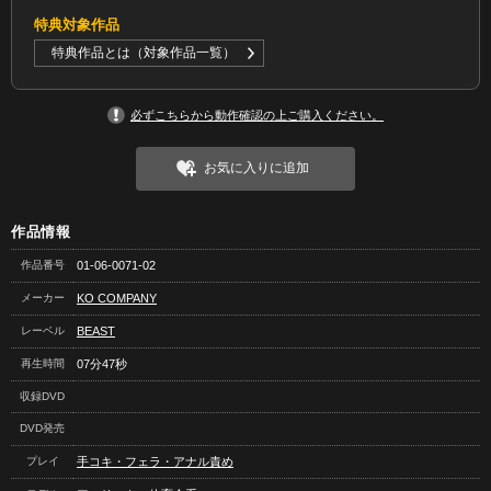
特典対象作品
特典作品とは（対象作品一覧）
必ずこちらから動作確認の上ご購入ください。
お気に入りに追加
作品情報
作品番号
01-06-0071-02
メーカー
KO COMPANY
レーベル
BEAST
再生時間
07分47秒
収録DVD
DVD発売
プレイ
手コキ・フェラ・アナル責め