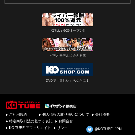
X77Live 6/25オープン!!
ビデオモデルに会える店
DVDで「欲しい」あなたに！
ゲイビデオ・DVDを簡
ご利用規約
個人情報の取り扱いについて
会社概要
単ダウンロード！ゲイ
動画配信サイトKO
特定商取引法に基づく表記
お問合せ
TUBEトップページへ
KO TUBE アフィリエイト
リンク
@KOTUBE_JPN