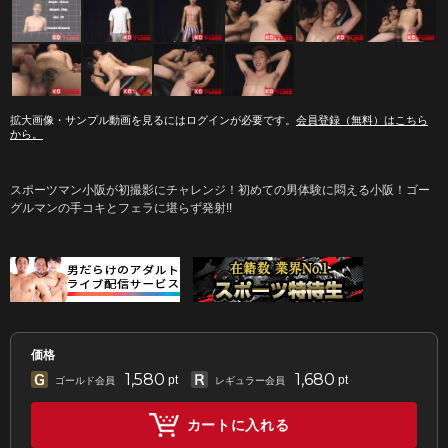
拡大画像・サンプル動画を見るにはログインが必要です。
会員登録（無料）はこちら
から。
スポーツマン小阪が初撮影にチャレンジ！初めての男体験に悶える小阪！ゴー
グルマンの手コキとフェラに堪らず発射!!
価格
1,580
1,680
pt
pt
ゴールド会員
レギュラー会員
カートに入れる