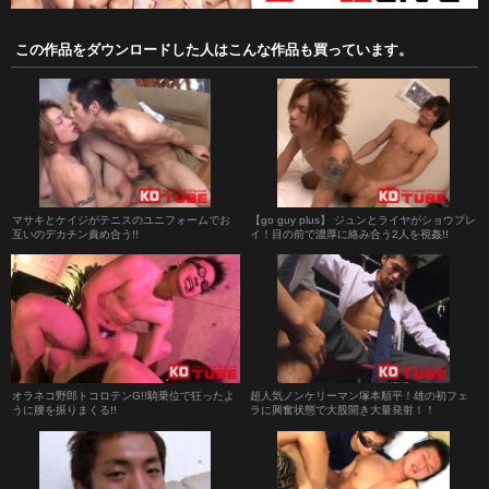
この作品をダウンロードした人はこんな作品も買っています。
マサキとケイジがテニスのユニフォームでお
【go guy plus】 ジュンとライヤがショウプレ
互いのデカチン責め合う!!
イ！目の前で濃厚に絡み合う2人を視姦!!
オラネコ野郎トコロテンG!!騎乗位で狂ったよ
超人気ノンケリーマン塚本順平！雄の初フェ
うに腰を振りまくる!!
ラに興奮状態で大股開き大量発射！！