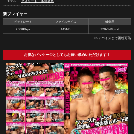
モデル
アスリート・体育会系
新プレイヤー
ビットレート
ファイルサイズ
解像度
2500Kbps
145MB
720x540pixel
※5デバイスまで視聴可能
お得なパッケージとしてもお買い求めいただけます！