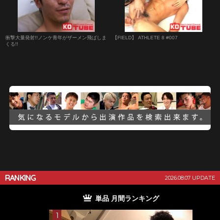
衝撃大量発射!!ノンケ青年がザーメン飛ばしま
【FIELD】 ATHLETE 8 #007
くる!!
RANKING
2026.08.07 UPDATE
単品 月間ランキング