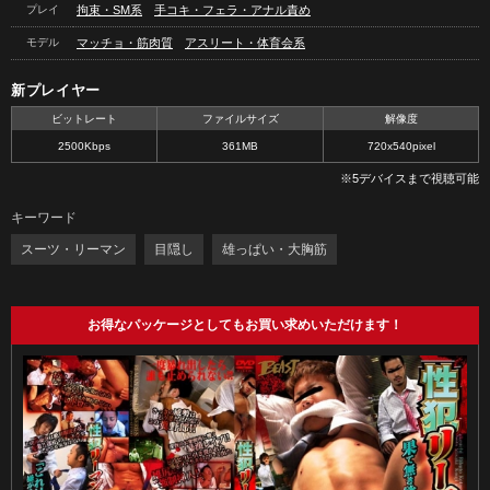
プレイ
拘束・SM系
手コキ・フェラ・アナル責め
モデル
マッチョ・筋肉質
アスリート・体育会系
新プレイヤー
ビットレート
ファイルサイズ
解像度
2500Kbps
361MB
720x540pixel
※5デバイスまで視聴可能
キーワード
スーツ・リーマン
目隠し
雄っぱい・大胸筋
お得なパッケージとしてもお買い求めいただけます！