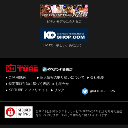
ビデオモデルに会える店
DVDで「欲しい」あなたに！
ゲイビデオ・DVDを簡
ご利用規約
個人情報の取り扱いについて
会社概要
単ダウンロード！ゲイ
動画配信サイトKO
特定商取引法に基づく表記
お問合せ
TUBEトップページへ
KO TUBE アフィリエイト
リンク
@KOTUBE_JPN
当サイトは日本レジストリサービス(JPRS)のSSLにより暗号化通信
を行っております。安心して作品をご購入いただけます。