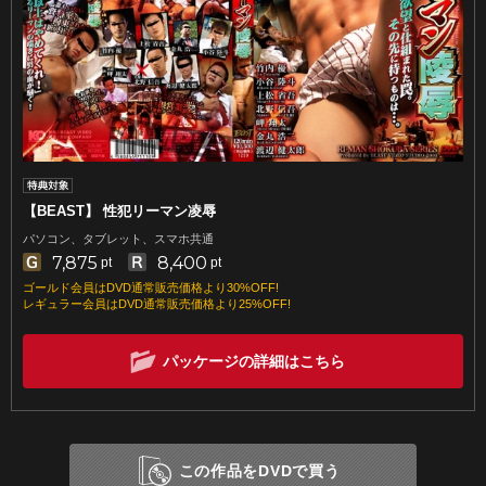
【BEAST】 性犯リーマン凌辱
パソコン、タブレット、スマホ共通
7,875
8,400
pt
pt
ゴールド会員はDVD通常販売価格より30%OFF!
レギュラー会員はDVD通常販売価格より25%OFF!
パッケージの詳細はこちら
この作品をDVDで買う