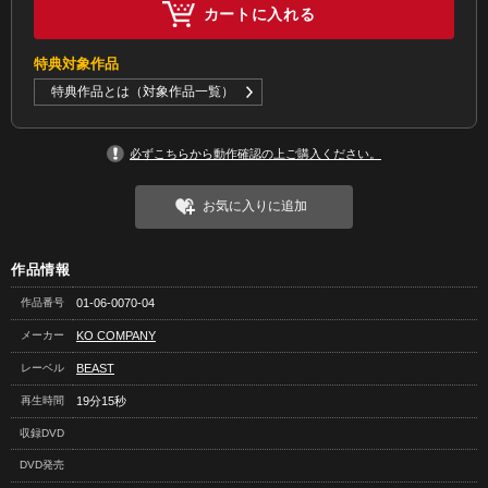
カートに入れる
特典対象作品
特典作品とは（対象作品一覧）
必ずこちらから動作確認の上ご購入ください。
お気に入りに追加
作品情報
作品番号
01-06-0070-04
メーカー
KO COMPANY
レーベル
BEAST
再生時間
19分15秒
収録DVD
DVD発売