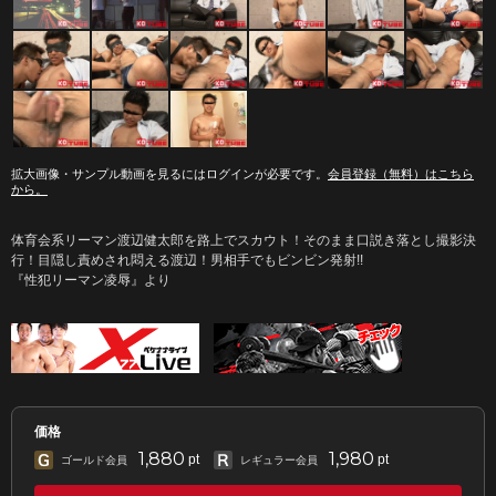
拡大画像・サンプル動画を見るにはログインが必要です。
会員登録（無料）はこちら
から。
体育会系リーマン渡辺健太郎を路上でスカウト！そのまま口説き落とし撮影決
行！目隠し責めされ悶える渡辺！男相手でもビンビン発射!!
『性犯リーマン凌辱』より
価格
1,880
1,980
pt
pt
ゴールド会員
レギュラー会員