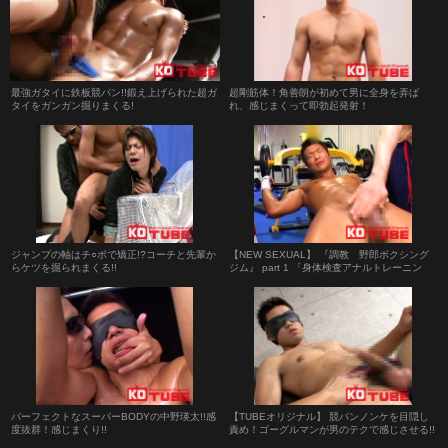
最強ガタイに鉄板競パン!!鍛え上げられた超ガ
超剛筋体！角善朗が初めて男に全身を弄ば
タイをガンガン掘りまくる!
れ、感じまくって即勃起発射！
ジャンプの軸はチ○ポで矯正!?コーチと先輩か
【NEW SEXUAL】 『調教 野郎ボクシング
らケツを掘られまくる!!
ジム』 part 1 「身体検査アナルトレーニン
グ」
パーフェクトなスーパーBODYの中野瑛太!!感
【TUBEオリジナル】 競パンノンケを目隠し
度抜群！感じまくり!!
責め！ゴーグルマンが男のテクで感じさせる!!