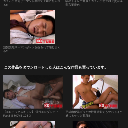
ガチムチ男前リーマンが会社で上司に犯られ
駅のトイレで発展！ガチムチ坊主雄兄貴が淫
る!!
乱言葉責め!!
短髪髭雄リーマンがケツを掘られて感じまく
る!!
この作品をダウンロードした人はこんな作品も買っています。
【エロチックスキャン】 淫行エロダンディ
平成肉便器ゴウキ!!!野外撮影でもヤバイほど
Part3 S-MDVS-128-3
感じるケツと乳首!!