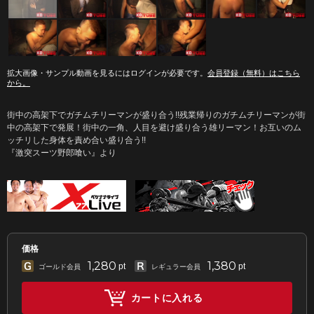
拡大画像・サンプル動画を見るにはログインが必要です。
会員登録（無料）はこちら
から。
街中の高架下でガチムチリーマンが盛り合う!!残業帰りのガチムチリーマンが街
中の高架下で発展！街中の一角、人目を避け盛り合う雄リーマン！お互いのム
ッチリした身体を責め合い盛り合う!!
『激突スーツ野郎喰い』より
価格
1,280
1,380
pt
pt
ゴールド会員
レギュラー会員
カートに入れる