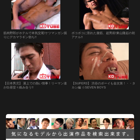
筋肉野郎がホテルで本気交尾!ケツマンガン掘
ボコボコに割れた腹筋、超男前!東山隆起の初
りにデカマラギン勃ち!!
アナル!!
【日本男児】 屋上での熱い情事！リーマン達
【SUPER3】 渋谷のボーイも金次第！・・タ
が白昼堂々絡み合う!!
カシ編 ☆SEVEN BOYS