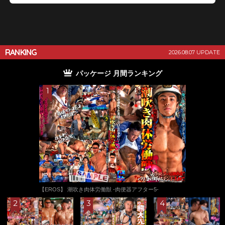
RANKING
2026.08.07 UPDATE
パッケージ 月間ランキング
【TUBEオ
惑する。 Part
潮吹き肉体労働獣 -肉便器アフター5-