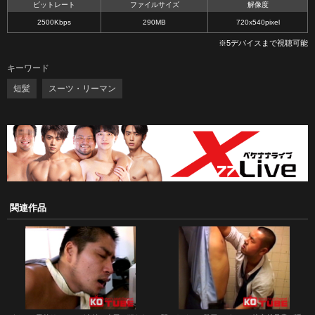
ビットレート
ファイルサイズ
解像度
2500Kbps
290MB
720x540pixel
※5デバイスまで視聴可能
キーワード
短髪
スーツ・リーマン
関連作品