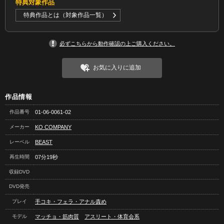
特典対象作品
特典作品とは（対象作品一覧）
必ずこちらから動作確認の上ご購入ください。
お気に入りに追加
作品情報
作品番号
01-06-0061-02
メーカー
KO COMPANY
レーベル
BEAST
再生時間
07分19秒
収録DVD
DVD発売
プレイ
手コキ・フェラ・アナル責め
モデル
マッチョ・筋肉質
アスリート・体育会系