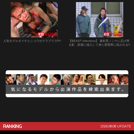
人気モデルダイチとショウがクラブで３P!!
【BEAST infections】 素朴系ノンケに忍び寄
る影…部屋に侵入して来た変態男に犯される!!
RANKING
2026.08.08 UPDATE