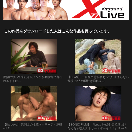
この作品をダウンロードした人はこんな作品も買っています。
面接にやって来た今風ノンケが面接官に言わ
【ELoS】 一目見て惹かれあう2人 止まらない
れるままに…
欲求に2人の理性は崩れ去る…
【likeboys】 男同士の性感マッサージ・涼輔
【SONIC FILM】 『Lead No.01 街で見つけ
vol.2
ためちゃ萌えストリートボーイ！！』 Part.3