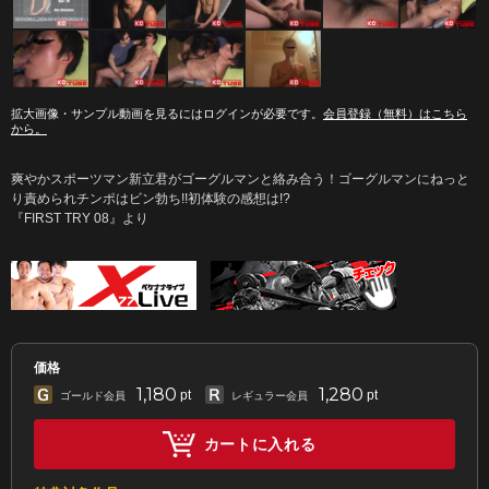
拡大画像・サンプル動画を見るにはログインが必要です。
会員登録（無料）はこちら
から。
爽やかスポーツマン新立君がゴーグルマンと絡み合う！ゴーグルマンにねっと
り責められチンポはビン勃ち!!初体験の感想は!?
『FIRST TRY 08』より
価格
1,180
1,280
pt
pt
ゴールド会員
レギュラー会員
カートに入れる