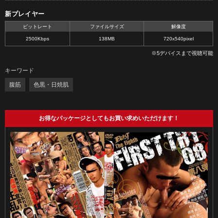
新プレイヤー
ビットレート
ファイルサイズ
解像度
2500Kbps
138MB
720x540pixel
※5デバイスまで視聴可能
キーワード
腹筋
色黒・日焼肌
お得なパッケージとしてもお買い求めいただけます！