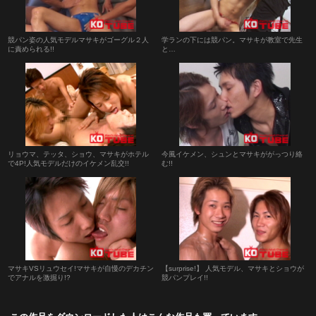
競パン姿の人気モデルマサキがゴーグル２人
学ランの下には競パン。マサキが教室で先生
に責められる!!
と…
リョウマ、テッタ、ショウ、マサキがホテル
今風イケメン、シュンとマサキががっつり絡
で4P!人気モデルだけのイケメン乱交!!
む!!
マサキVSリュウセイ!マサキが自慢のデカチン
【surprise!】 人気モデル、マサキとショウが
でアナルを激掘り!?
競パンプレイ!!