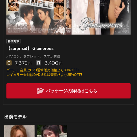
【surprise!】 Glamorous
パソコン、タブレット、スマホ共通
7,875
8,400
pt
pt
ゴールド会員はDVD通常販売価格より30%OFF!
レギュラー会員はDVD通常販売価格より25%OFF!
パッケージの詳細はこちら
出演モデル