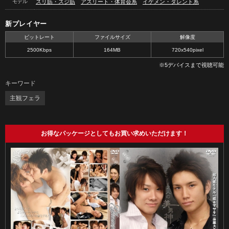
モデル
スリ筋・スジ筋
アスリート・体育会系
イケメン・タレント系
新プレイヤー
ビットレート
ファイルサイズ
解像度
2500Kbps
164MB
720x540pixel
※5デバイスまで視聴可能
キーワード
主観フェラ
お得なパッケージとしてもお買い求めいただけます！