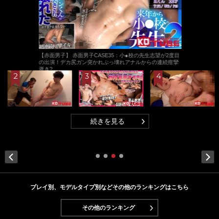
【赤面男子】 赤面男子CASE35：小●校の先生志望が2度目
の出演！デカ尻ガン突かれぶっ壊れアナルからの連続痙攣
逝き?
続きを見る
Next
プレイ別、モデルタイプ別などその他のランキングはこちら
その他のランキング