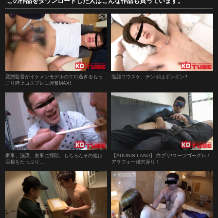
この作品をダウンロードした人はこんな作品も買っています。
変態監督がイケメンモデルのエロ過ぎるもっ
塩顔コウスケ、チンポはギンギン!!
こり陸上コスプレに興奮MAX!
家事、洗濯、食事に掃除。もちろんその後は
【ADONIS LAND】 白ブリ!スーツゴーグル！
巨根をたっぷり…
アラフォー雄穴弄り！