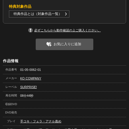
特典対象作品
特典作品とは（対象作品一覧）
必ずこちらから動作確認の上ご購入ください。
お気に入りに追加
作品情報
作品番号
01-05-0062-01
メーカー
KO COMPANY
レーベル
SURPRISE!
再生時間
08分44秒
収録DVD
DVD発売
プレイ
手コキ・フェラ・アナル責め