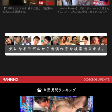
【TUBEオリジナル】 裸で出迎え、宅配員の
【Nonke Project】 ガチムチノンケが女優さん
お兄さんを誘惑する。
と生ハメして人生初の中出しセックスしちゃ
います！
RANKING
2026.08.06 UPDATE
単品 月間ランキング