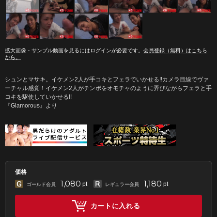
拡大画像・サンプル動画を見るにはログインが必要です。
会員登録（無料）はこちら
から。
シュンとマサキ。イケメン2人が手コキとフェラでいかせる!!カメラ目線でヴァ
ーチャル感覚！イケメン2人がチンポをオモチャのように弄びながらフェラと手
コキを駆使していかせる!!
『Glamorous』より
価格
1,080
1,180
pt
pt
ゴールド会員
レギュラー会員
カートに入れる