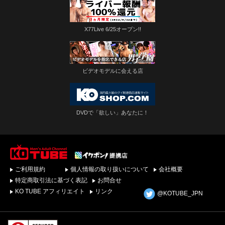
X77Live 6/25オープン!!
ビデオモデルに会える店
DVDで「欲しい」あなたに！
ゲイビデオ・DVDを簡
ご利用規約
個人情報の取り扱いについて
会社概要
単ダウンロード！ゲイ
動画配信サイトKO
特定商取引法に基づく表記
お問合せ
TUBEトップページへ
KO TUBE アフィリエイト
リンク
@KOTUBE_JPN