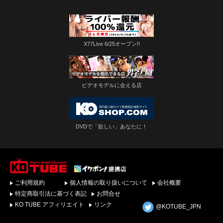
X77Live 6/25オープン!!
ビデオモデルに会える店
DVDで「欲しい」あなたに！
ゲイビデオ・DVDを簡
ご利用規約
個人情報の取り扱いについて
会社概要
単ダウンロード！ゲイ
動画配信サイトKO
特定商取引法に基づく表記
お問合せ
TUBEトップページへ
KO TUBE アフィリエイト
リンク
@KOTUBE_JPN