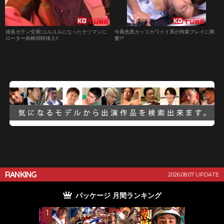
雄臭ガテン交尾!ユルユルになったケツマンに
今風色黒カッコカワイイ系が拘束プレイに興
ローター肉棒同時挿入!!
奮!?
RANKING
2026.08.07 UPDATE
パッケージ 月間ランキング