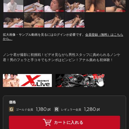
拡大画像・サンプル動画を見るにはログインが必要です。
会員登録（無料）はこちら
から。
ノンケ君が撮影に初挑戦！ビデオ見ながら男性スタッフに責められるノンケ
君！男のフェラと手コキでもチンポはビンビン！アナル責めも初体験！
価格
1,180
1,280
pt
pt
ゴールド会員
レギュラー会員
カートに入れる