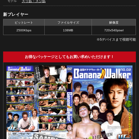
モデル
スリ筋・スジ筋
新プレイヤー
ビットレート
ファイルサイズ
解像度
2500Kbps
138MB
720x540pixel
※5デバイスまで視聴可能
お得なパッケージとしてもお買い求めいただけます！