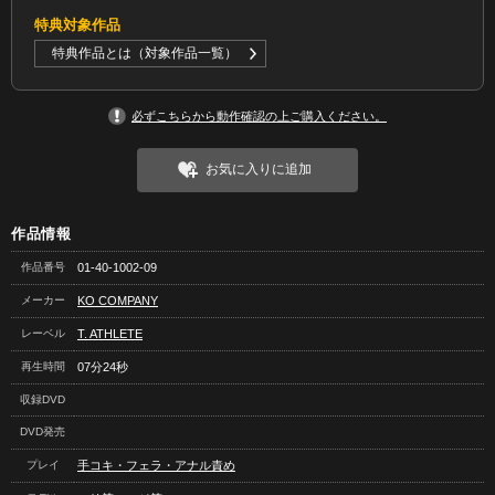
特典対象作品
特典作品とは（対象作品一覧）
必ずこちらから動作確認の上ご購入ください。
お気に入りに追加
作品情報
作品番号
01-40-1002-09
メーカー
KO COMPANY
レーベル
T. ATHLETE
再生時間
07分24秒
収録DVD
DVD発売
プレイ
手コキ・フェラ・アナル責め