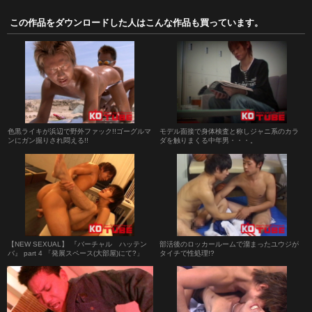
この作品をダウンロードした人はこんな作品も買っています。
色黒ライキが浜辺で野外ファック!!ゴーグルマ
モデル面接で身体検査と称しジャニ系のカラ
ンにガン掘りされ悶える!!
ダを触りまくる中年男・・・。
【NEW SEXUAL】 『バーチャル ハッテン
部活後のロッカールームで溜まったユウジが
バ』 part 4 「発展スペース(大部屋)にて?」
タイチで性処理!?