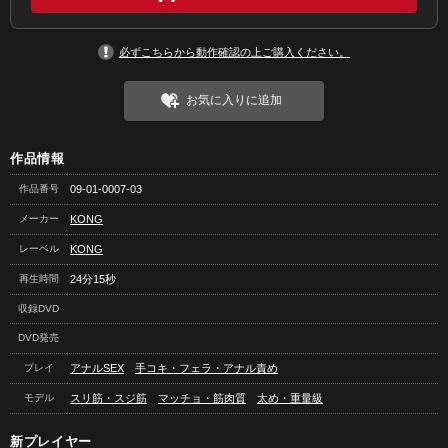
必ずこちらから動作確認の上ご購入ください。
お気に入りに追加
作品情報
作品番号
09-01-0007-03
メーカー
KONG
レーベル
KONG
再生時間
24分15秒
収録DVD
DVD発売
プレイ
アナルSEX
手コキ・フェラ・アナル責め
モデル
スリ筋・スジ筋
マッチョ・筋肉質
太め・重量級
新プレイヤー