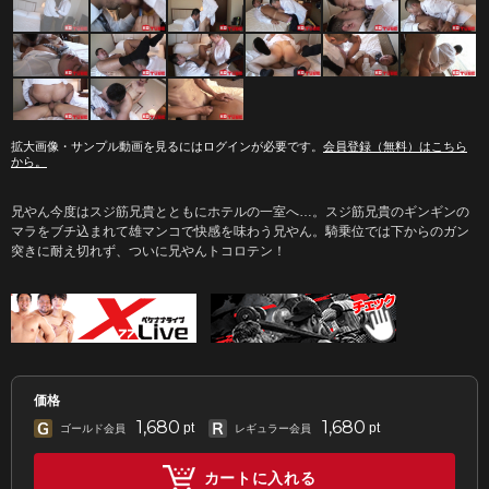
拡大画像・サンプル動画を見るにはログインが必要です。
会員登録（無料）はこちら
から。
兄やん今度はスジ筋兄貴とともにホテルの一室へ…。スジ筋兄貴のギンギンの
マラをブチ込まれて雄マンコで快感を味わう兄やん。騎乗位では下からのガン
突きに耐え切れず、ついに兄やんトコロテン！
価格
1,680
1,680
pt
pt
ゴールド会員
レギュラー会員
カートに入れる