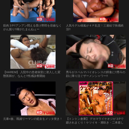
筋肉３P!!アンアン悶える受け野郎を容赦なく
人気モデル雄嵐が４Ｐ乱交！三連結で快感絶
がん掘り!!褌がたまんねぇー
頂!!
【HAREM】 入院中の患者病室に潜入した変
秀斗がスペルマバイオレンスの餌食に!!秀斗の
態医師が、なんと!!性感診察開始
顔に降り注ぐザーメンシャワー!!
元暴○族、既婚リーマンの処女をメッタ突き！
【トントン倉庫】 デカマライケオジが３Pで
廻されまくり！ケツイキ・潮吹き・二本差し
のフルコース！過去一吹いてケツマンコガバ