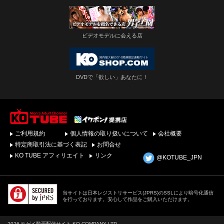
ビデオモデルに会える店
DVDで「欲しい」あなたに！
ゲイビデオ・DVDを簡
ご利用規約
個人情報の取り扱いについて
会社概要
単ダウンロード！ゲイ
動画配信サイトKO
特定商取引法に基づく表記
お問合せ
TUBEトップページへ
KO TUBE アフィリエイト
リンク
@KOTUBE_JPN
当サイトは日本レジストリサービス(JPRS)のSSLにより暗号化通信
を行っております。安心して作品をご購入いただけます。
2026 © ゲイ動画配信サイト KO COMPANY LTD.