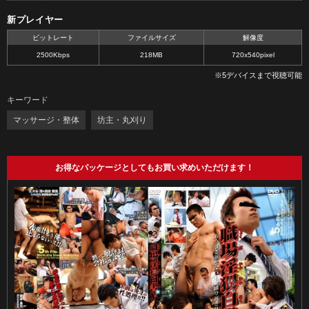
新プレイヤー
ビットレート
ファイルサイズ
解像度
2500Kbps
218MB
720x540pixel
※5デバイスまで視聴可能
キーワード
マッサージ・整体
坊主・丸刈り
お得なパッケージとしてもお買い求めいただけます！