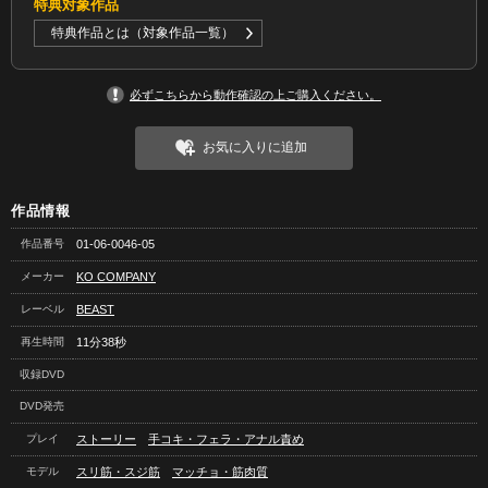
特典対象作品
特典作品とは（対象作品一覧）
必ずこちらから動作確認の上ご購入ください。
お気に入りに追加
作品情報
作品番号
01-06-0046-05
メーカー
KO COMPANY
レーベル
BEAST
再生時間
11分38秒
収録DVD
DVD発売
プレイ
ストーリー
手コキ・フェラ・アナル責め
モデル
スリ筋・スジ筋
マッチョ・筋肉質