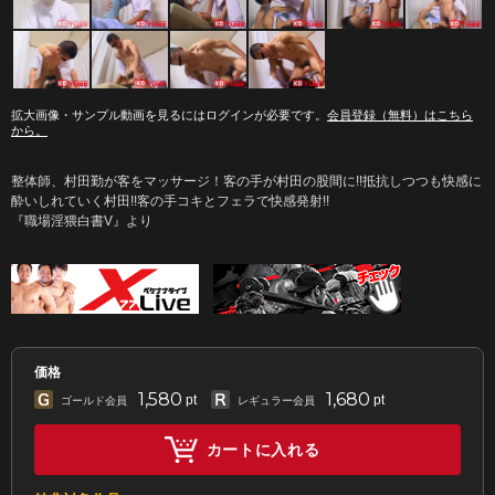
拡大画像・サンプル動画を見るにはログインが必要です。
会員登録（無料）はこちら
から。
整体師、村田勤が客をマッサージ！客の手が村田の股間に!!抵抗しつつも快感に
酔いしれていく村田!!客の手コキとフェラで快感発射!!
『職場淫猥白書V』より
価格
1,580
1,680
pt
pt
ゴールド会員
レギュラー会員
カートに入れる