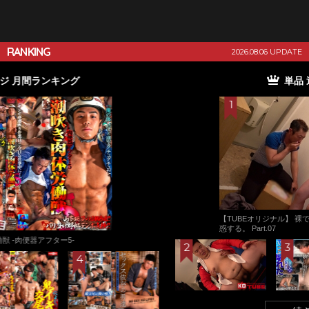
RANKING
2026.08.06 UPDATE
単品 月間ランキング
【赤面男子】 赤面男子CASE35：小●校の先生志望が2度目
の出演！デカ尻ガン突かれぶっ壊れアナルからの連続痙攣
逝き?