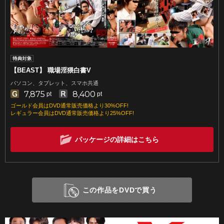
【BEAST】 職場淫猥白書V
パソコン、タブレット、スマホ共通
7,875
8,400
pt
pt
ゴールド会員はDVD通常販売価格より30%OFF!
レギュラー会員はDVD通常販売価格より25%OFF!
パッケージの詳細はこちら
この作品をDVDで買う