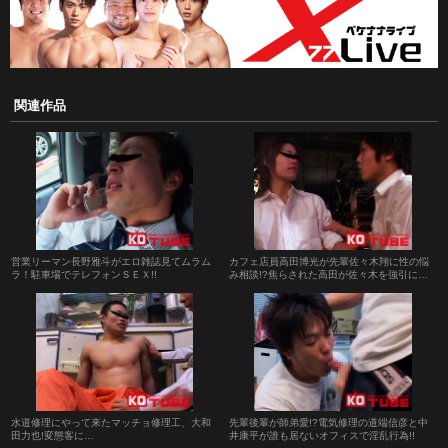
関連作品
営業リーマン長野雅斗がエロ雑誌見てムラム
カフェ店員高田博光が先輩佐々木翔に性の悩
ラ！駐車場でテレフォンＳＥＸ!!
み相談!?焦らされた高田が佐々木を強引に…
水道修理にやって来たマッチョ修理工、大和
先輩後輩が師弟愛!?電気修理の道端信彦と中
田力也!変態客に…
井康平が誰も居ないオフィスで淫乱行為!!