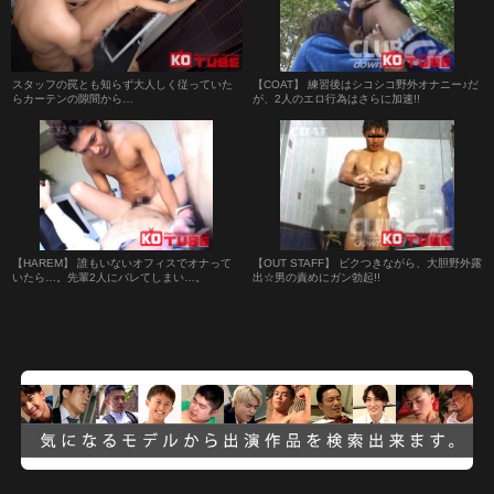
スタッフの罠とも知らず大人しく従っていた
【COAT】 練習後はシコシコ野外オナニー♪だ
らカーテンの隙間から…
が、2人のエロ行為はさらに加速!!
【HAREM】 誰もいないオフィスでオナって
【OUT STAFF】 ビクつきながら、大胆野外露
いたら…。先輩2人にバレてしまい…。
出☆男の責めにガン勃起!!