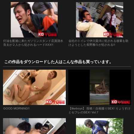
灯油を配達に来たガソリンスタンド店員清水
会社のトイレで伊川貴洋に犯される後輩を助
良太が２人から犯されるハードXXX!!
けようとした長野雅斗が犯される!!
この作品をダウンロードした人はこんな作品も買っています。
GOOD MORNING!!
【likeboys】 投稿！自画撮りSEX! りょうすけ
とセフレのSEX! Vol.7