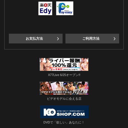
お支払方法
ご利用方法
X77Live 6/25オープン!!
ビデオモデルに会える店
DVDで「欲しい」あなたに！