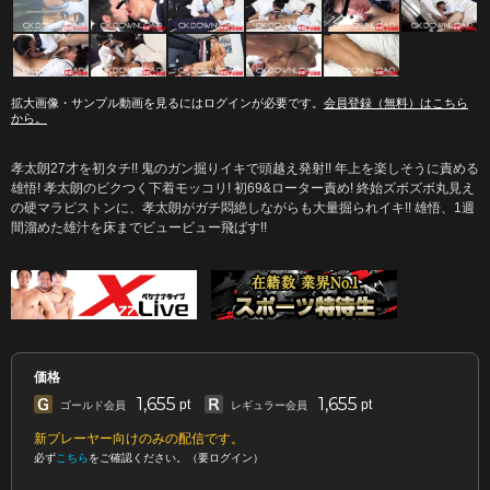
拡大画像・サンプル動画を見るにはログインが必要です。
会員登録（無料）はこちら
から。
孝太朗27才を初タチ!! 鬼のガン掘りイキで頭越え発射!! 年上を楽しそうに責める
雄悟! 孝太朗のビクつく下着モッコリ! 初69&ローター責め! 終始ズボズボ丸見え
の硬マラピストンに、孝太朗がガチ悶絶しながらも大量掘られイキ!! 雄悟、1週
間溜めた雄汁を床までビュービュー飛ばす!!
価格
1,655
1,655
pt
pt
ゴールド会員
レギュラー会員
新プレーヤー向けのみの配信です。
必ず
こちら
をご確認ください。（要ログイン）