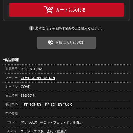
カートに入れる
必ずこちらから動作確認の上ご購入ください。
お気に入りに追加
作品情報
作品番号
02-01-0112-02
メーカー
COAT CORPORATION
レーベル
COAT
再生時間
35分29秒
収録DVD
【PRISONER】 PRISONER YUGO
DVD発売
プレイ
アナルSEX
手コキ・フェラ・アナル責め
モデル
スリ筋・スジ筋
太め・重量級