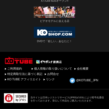
X77Live 6/25オープン!!
ビデオモデルに会える店
DVDで「欲しい」あなたに！
ゲイビデオ・DVDを簡
ご利用規約
個人情報の取り扱いについて
会社概要
単ダウンロード！ゲイ
動画配信サイトKO
特定商取引法に基づく表記
お問合せ
TUBEトップページへ
KO TUBE アフィリエイト
リンク
@KOTUBE_JPN
当サイトは日本レジストリサービス(JPRS)のSSLにより暗号化通信
を行っております。安心して作品をご購入いただけます。