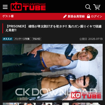
ゲスト様
新規会員登録
ログイン
【PRISONER】 雄悟が孝太朗27才を初タチ!! 鬼のガン掘りイキで頭越
え発射!!
2025.07.13