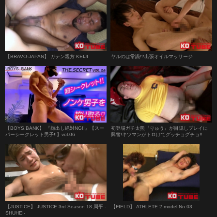
【BRAVO-JAPAN】 ガテン親方 KEIJI
ヤルのは常識!?出張オイルマッサージ
【BOYS.BANK】 『顔出し絶対NG!!』【スー
初登場ガチ太熊『りゅう』が目隠しプレイに
パーシークレット男子!!】vol.06
興奮!キツマンがトロけてグッチョグチョ!!
【JUSTICE】 JUSTICE 3rd Season 18 周平 -
【FIELD】 ATHLETE 2 model No.03
SHUHEI-