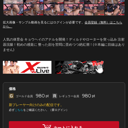
拡大画像・サンプル動画を見るにはログインが必要です。
会員登録（無料）はこちら
から。
人気の体育会 キョウヘイのアナルを開発！ディルドやローターを突っ込み 注射
器浣腸！初めの感覚に 整った顔を苦悶に歪めつつ絶紅潮！(※本編に目線はあり
ません)
価格
980
980
pt
pt
ゴールド会員
レギュラー会員
新プレーヤー向けのみの配信です。
必ず
こちら
をご確認ください。（要ログイン）
カートに入れる