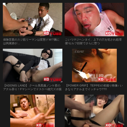
保険営業のスジ筋リーマンは変態ドＭ!?腕に
こいつマジヘンタイ、上下の穴を犯され処理
は拘束跡が…
便!セルフ顔射でさらに堕つ
【ADONIS LAND】 クール系黒服ノンケ君の
【POWER GRIP】 TEPPEIの初撮り映像♪ い
アナル弄り！Fマシーンでドスケベ雄穴ズボ掘
きなりアナルまでイッチャウ??!!
り！