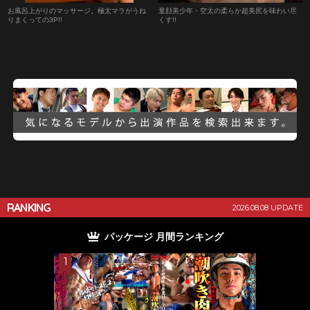
お風呂上がりのマッサージ。極太マラがうね
童顔美少年・空太の柔らか超美尻を味わい尽
りまくっての3P!!
くす!!
RANKING
2026.08.08 UPDATE
ランキング
単品 月間