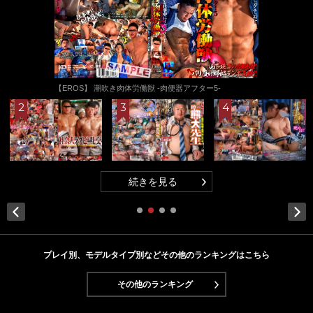
迎え、宅配員のお兄さんを誘
【TUBEオリジナル】 裸で出
惑する。 Part.07
る
続きを見
Next
プレイ別、モデルタイプ別などその他のランキングはこちら
その他のランキング