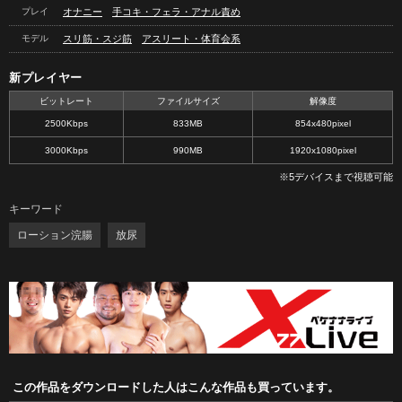
プレイ
オナニー
手コキ・フェラ・アナル責め
モデル
スリ筋・スジ筋
アスリート・体育会系
新プレイヤー
ビットレート
ファイルサイズ
解像度
2500Kbps
833MB
854x480pixel
3000Kbps
990MB
1920x1080pixel
※5デバイスまで視聴可能
キーワード
ローション浣腸
放尿
この作品をダウンロードした人はこんな作品も買っています。