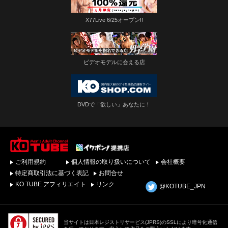
X77Live 6/25オープン!!
ビデオモデルに会える店
DVDで「欲しい」あなたに！
ゲイビデオ・DVDを簡
ご利用規約
個人情報の取り扱いについて
会社概要
単ダウンロード！ゲイ
動画配信サイトKO
特定商取引法に基づく表記
お問合せ
TUBEトップページへ
KO TUBE アフィリエイト
リンク
@KOTUBE_JPN
当サイトは日本レジストリサービス(JPRS)のSSLにより暗号化通信