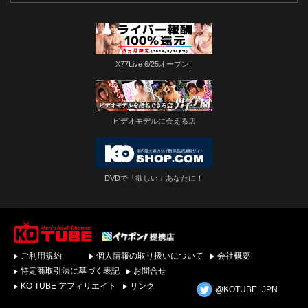
X77Live 6/25オープン!!
ビデオモデルに会える店
DVDで「欲しい」あなたに！
ゲイビデオ・DVDを簡
ご利用規約
個人情報の取り扱いについて
会社概要
単ダウンロード！ゲイ
動画配信サイトKO
特定商取引法に基づく表記
お問合せ
TUBEトップページへ
KO TUBE アフィリエイト
リンク
@KOTUBE_JPN