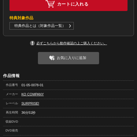
カートに入れる
特典対象作品
特典作品とは（対象作品一覧）
必ずこちらから動作確認の上ご購入ください。
お気に入りに追加
作品情報
作品番号
01-05-0078-01
メーカー
KO COMPANY
レーベル
SURPRISE!
再生時間
36分51秒
収録DVD
DVD発売