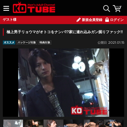
ゲスト様
新規会員登録
ログイン
極上男子リョウマがオトコをナンパ!?家に連れ込みガン掘りファック!!
2021.01.15