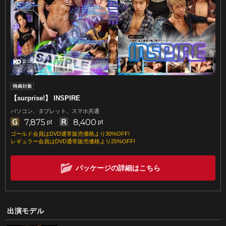
【surprise!】 INSPIRE
パソコン、タブレット、スマホ共通
7,875
8,400
pt
pt
ゴールド会員はDVD通常販売価格より30%OFF!
レギュラー会員はDVD通常販売価格より25%OFF!
パッケージの詳細はこちら
出演モデル