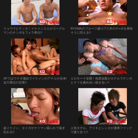
リョウマとテッタ！イケメン２人がゴーグル
RYOMAのフルーツ盛り!?三本のチ○ポを美味
マンのチンポをフェラ奉仕!!
そうに咥える!!
4Pではウナギ連結でイケメンのアナルが合体!
エロモード全開！色黒短髪がホテルでチンポ
迫力満点の交尾!!
とケツを責め合い抜き合い!!
超イケメン、タイガがケツマン掘られて喘ぎ
人気モデル、アイキとシンタが濃厚ファック
乱れる!!
で盛り合う!!