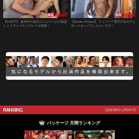
【G-BOT】 就活中の色白スリムゲイが人肌恋
【Nonke Project】 フィジーク選手が女の子と
しくイチャイチャプレイを熱望！
生ハメセックスしちゃいます！
RANKING
2026.08.10 UPDATE
パッケージ 月間ランキング