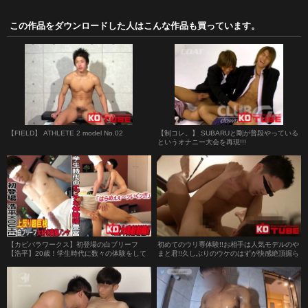
この作品をダウンロードした人はこんな作品も買っています。
【FIELD】 ATHLETE 2 model No.02
【制コレ。】 SUBARUと剛が普段やっている
というオナニー大会を再現!!!
【カピバラワークス】初登場の白ブリーフ
初めてのウリ専体験!!お相手は人気モデルのや
【浩平】20歳！学生時代に数々の体験をして
まと君!!久しぶりのウケのはずが快感絶頂掘ら
きた変態ノンケが男性との行為でビンビン勃
れイキ!!
起！フィニッシュは「はらめぇ～いく
ッ！！」で濃厚噴射！！