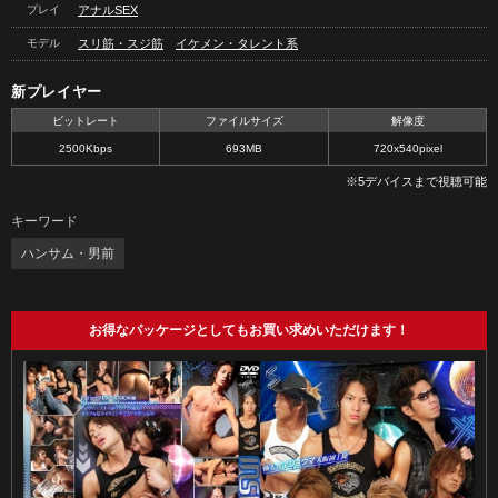
プレイ
アナルSEX
モデル
スリ筋・スジ筋
イケメン・タレント系
新プレイヤー
ビットレート
ファイルサイズ
解像度
2500Kbps
693MB
720x540pixel
※5デバイスまで視聴可能
キーワード
ハンサム・男前
お得なパッケージとしてもお買い求めいただけます！