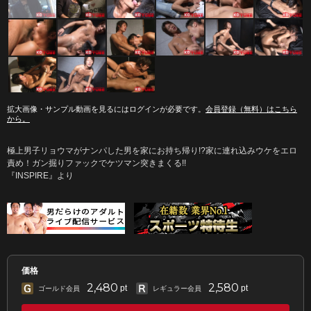
拡大画像・サンプル動画を見るにはログインが必要です。
会員登録（無料）はこちら
から。
極上男子リョウマがナンパした男を家にお持ち帰り!?家に連れ込みウケをエロ
責め！ガン掘りファックでケツマン突きまくる!!
『INSPIRE』より
価格
2,480
2,580
pt
pt
ゴールド会員
レギュラー会員