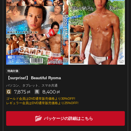
【surprise!】 Beautiful Ryoma
パソコン、タブレット、スマホ共通
7,875
8,400
pt
pt
ゴールド会員はDVD通常販売価格より30%OFF!
レギュラー会員はDVD通常販売価格より25%OFF!
パッケージの詳細はこちら