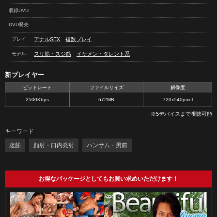
収録DVD
DVD発売
プレイ
アナルSEX
複数プレイ
モデル
スリ筋・スジ筋
イケメン・タレント系
新プレイヤー
ビットレート
ファイルサイズ
解像度
2500Kbps
672MB
720x540pixel
※5デバイスまで視聴可能
キーワード
腹筋
顔射・口内発射
ハンサム・男前
お得なパッケージとしてもお買い求めいただけます！