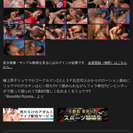
拡大画像・サンプル動画を見るにはログインが必要です。
会員登録（無料）はこちら
から。
極上男子リョウマがゴーグルマン2人と３Ｐ乱交!!2人がかりのローション責めに
リョウマのデカチンはビン勃ち!!ケツ舐められながらフェラ奉仕!!ビンビンチン
ポで掘って掘られて3連結!!激しく乱れまくるリョウマ!!
『Beautiful Ryoma』より