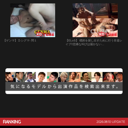
ＳＥＸでガン掘りFACK!!
【ゲンマ】 Σ-シグマ- 問１
【ELoS】 標的を探し出すために行う非道レ
イプ!!悲痛な叫びは届かない…
RANKING
2026.08.10 UPDATE