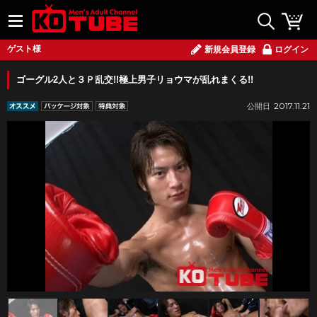
ゲスト様
新規会員登録
ログイン
ゴーグル2人と３Ｐ乱交!!極上男子リョウマが乱れまくる!!
2017.11.21