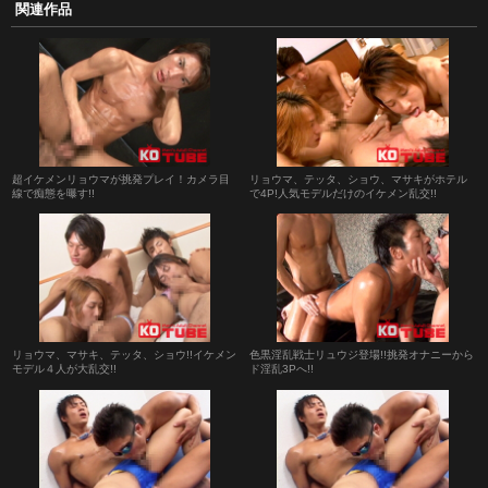
関連作品
超イケメンリョウマが挑発プレイ！カメラ目
リョウマ、テッタ、ショウ、マサキがホテル
線で痴態を曝す!!
で4P!人気モデルだけのイケメン乱交!!
リョウマ、マサキ、テッタ、ショウ!!イケメン
色黒淫乱戦士リュウジ登場!!挑発オナニーから
モデル４人が大乱交!!
ド淫乱3Pへ!!