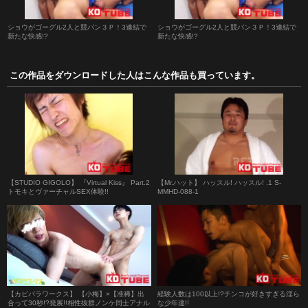
ショウがゴーグル2人と競パン３Ｐ！3連結で
ショウがゴーグル2人と競パン３Ｐ！3連結で
新たな快感!?
新たな快感!?
この作品をダウンロードした人はこんな作品も買っています。
【STUDIO GIGOLO】 『Virtual Kiss』 Part.2
【Mr.ハット】 ハッスル! ハッスル! .1 S-
トモキとヴァーチャルSEX体験!!
MMHD-088-1
【カピバラワークス】 【小梅】×【准稀】出
経験人数は100以上!?チンコが好きすぎる淫ら
合って30秒!?発展!!相性抜群ノンケ同士アナル
な少年達!!