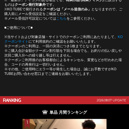
ものは
クーポン発行対象外
です。
※KO TUBEで発行される
クーポンは「メール送信のみ」
となりますので、ご
購入前にメール受信設定をご確認ください。
※メール受信許可設定については
こちら
をご参照ください。
■ご使用について■
※当サイトおよび対象店舗・サイトでのクーポンご利用にあたりまして、
KO
クーポンサイト
にて利用規約のご確認をお願いいたします。
※クーポンのご利用は、一回の決済につき1枚までとなります。
※ご購入合計金額がクーポン割引額を下回る場合でも、お釣りの払い戻しや
次回ご購入分への繰り越し等は行えません。
※クーポンご利用後のお客様都合によるキャンセル、変更などが行われた場
合、コードの再発行は一切行いません。
※その他、ご使用時にエラー等が発生した場合は、誠にお手数ですがKO
TUBEお問い合わせ窓口までご連絡をお願いいたします。
RANKING
2026.08.07 UPDATE
単品 月間ランキング