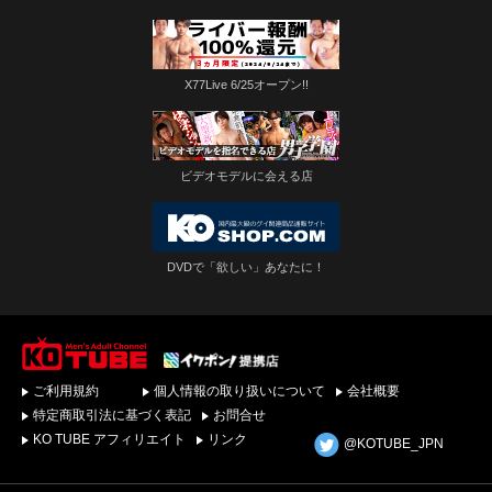
X77Live 6/25オープン!!
ビデオモデルに会える店
DVDで「欲しい」あなたに！
ゲイビデオ・DVDを簡
ご利用規約
個人情報の取り扱いについて
会社概要
単ダウンロード！ゲイ
動画配信サイトKO
特定商取引法に基づく表記
お問合せ
TUBEトップページへ
KO TUBE アフィリエイト
リンク
@KOTUBE_JPN