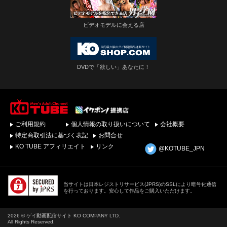
ビデオモデルに会える店
DVDで「欲しい」あなたに！
ゲイビデオ・DVDを簡
ご利用規約
個人情報の取り扱いについて
会社概要
単ダウンロード！ゲイ
動画配信サイトKO
特定商取引法に基づく表記
お問合せ
TUBEトップページへ
KO TUBE アフィリエイト
リンク
@KOTUBE_JPN
当サイトは日本レジストリサービス(JPRS)のSSLにより暗号化通信
を行っております。安心して作品をご購入いただけます。
2026 © ゲイ動画配信サイト KO COMPANY LTD.
All Rights Reserved.