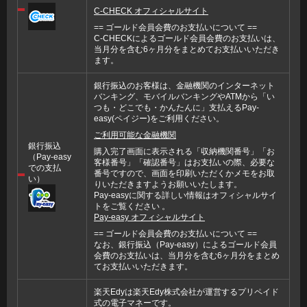
C-CHECK オフィシャルサイト
== ゴールド会員会費のお支払いについて ==
C-CHECKによるゴールド会員会費のお支払いは、
当月分を含む6ヶ月分をまとめてお支払いいただき
ます。
銀行振込のお客様は、金融機関のインターネット
バンキング、モバイルバンキングやATMから「い
つも・どこでも・かんたんに」支払えるPay-
easy(ペイジー)をご利用ください。
ご利用可能な金融機関
銀行振込
購入完了画面に表示される「収納機関番号」「お
（Pay-easy
客様番号」「確認番号」はお支払いの際、必要な
での支払
番号ですので、画面を印刷いただくかメモをお取
い）
りいただきますようお願いいたします。
Pay-easyに関する詳しい情報はオフィシャルサイ
トをご覧ください 。
Pay-easy オフィシャルサイト
== ゴールド会員会費のお支払いについて ==
なお、銀行振込（Pay-easy）によるゴールド会員
会費のお支払いは、当月分を含む6ヶ月分をまとめ
てお支払いいただきます。
楽天Edyは楽天Edy株式会社が運営するプリペイド
式の電子マネーです。