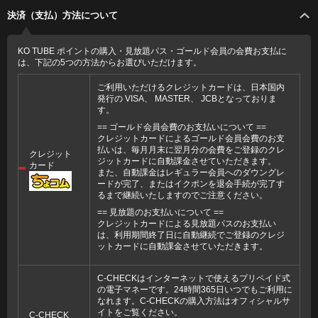
決済（支払）方法について
KO TUBE ポイントの購入・見放題パス・ゴールド会員の会費お支払に
は、下記の5つの方法からお選びいただけます。
ご利用いただけるクレジットカードは、日本国内
発行の VISA、 MASTER、 JCBとなっておりま
す。
== ゴールド会員会費のお支払いについて ==
クレジットカードによるゴールド会員会費のお支
払いは、毎月月末に翌月分の会費をご登録のクレ
クレジット
ジットカードに自動課金させていただきます。
カード
また、自動課金はレギュラー会員へのダウングレ
ードが完了、またはイクポンを退会手続が完了す
るまで継続いたしますのでご注意ください。
== 見放題のお支払いについて ==
クレジットカードによる見放題パスのお支払い
は、利用期間終了日に自動継続でご登録のクレジ
ットカードに自動課金させていただきます。
C-CHECKはインターネットで使えるプリペイド式
の電子マネーです。24時間365日いつでもご利用に
なれます。C-CHECKの購入方法はオフィシャルサ
イトをご覧ください。
C-CHECK