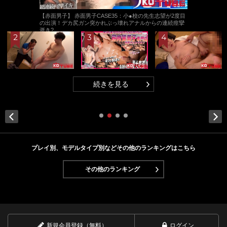
【赤面男子】 赤面男子CASE35：小●校の先生志望が2度目
の出演！デカ尻ガン突かれぶっ壊れアナルからの連続痙攣
逝き?
続きを見る
Next
プレイ別、モデルタイプ別などその他のランキングはこちら
その他のランキング
新規会員登録（無料）
ログイン