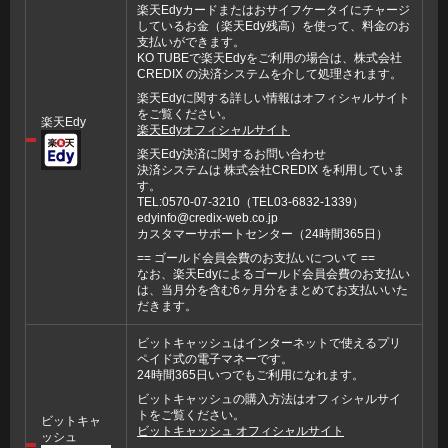
楽天Edyカードまたはおサイフケータイにチャージ
しているお金（楽天Edy残高）を使って、料金のお
支払いができます。
KO TUBEで楽天Edyをご利用の場合は、株式会社
CREDIX の決済システムを介して処理されます。
楽天Edyに関する詳しい情報はオフィシャルサイト
をご覧ください。
楽天Edy
楽天Edyオフィシャルサイト
楽天Edy決済に関するお問い合わせ
決済システムは 株式会社CREDIX を利用していま
す。
TEL:0570-07-3210（TEL03-6832-1339）
edyinfo@credix-web.co.jp
カスタマーサポートセンター（24時間365日）
== ゴールド会員会費のお支払いについて ==
なお、楽天Edyによるゴールド会員会費のお支払い
は、当月分を含む6ヶ月分をまとめてお支払いいた
だきます。
ビットキャッシュはインターネットで使えるプリ
ペイド式の電子マネーです。
24時間365日いつでもご利用になれます。
ビットキャッシュの購入方法はオフィシャルサイ
トをご覧ください。
ビットキャ
ビットキャッシュ オフィシャルサイト
ッシュ