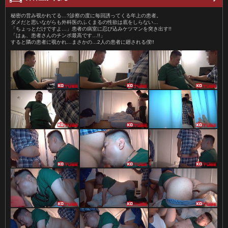
秘密の営み覗かれてる…?診察の度に毎回誘ってくる年上の患者。
ダメだと思いながらも外科医のふくまるの性欲は底をしらない…
「ちょっとだけですよ…」患者の病室に忍び込みケツマンを突き出す!!
「はぁ、患者さんのチンポ最高です…!!」
すると隣の患者に覗かれ…まさかの…2人の患者に廻される僕!!