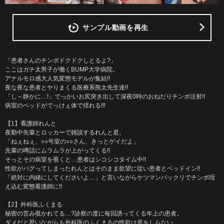
サンプル動画を再生
「患者さんのチンポドクドクしとるよ?」
ここはガチ太男子が働くBUMP大学病院。
アナルモロ感大人気変態モデルが集結!!
夜な夜な患者とヤりまくる医療系熊太先生達!!
「し～静かに…!」でっかいお尻突き出して深夜0時のおねだりチンポ注射!!
病室のベッドがでっけぇ体で揺れる!!!
【1】看護師れんと
夜勤中先輩とロッカーで雑談するれんと君。
「ねぇねぇ、○○号室の○○さん、きっとゲイだよ」
先輩の噂話にムラムラが上がってくる!!
そっとその病室を覗くと…患者はシコシコタイム中!!
性欲がバグってしまったれんとはそのまま欲望に従い患者とベッドイン!!
「絶対に内緒にしてくださいよ…」と言いながらケツマンパックリでチンポ咥
え込む変態看護師に!!
【2】外科医ふくまる
秘密の営み覗かれてる…?診察の度に毎回誘ってくる年上の患者。
ダメだと思いながらも外科医のふくまるの性欲は底をしらない…