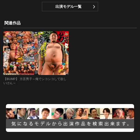
出演モデル一覧
関連作品
【BUMP】 方言男子～俺でシコシコして欲し
いけん～