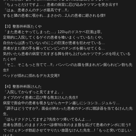
「ちょっとだけですよ…」患者の病室に忍び込みケツマンを突き出す!!
「はぁ、患者さんのチンポ最高です…!!」
すると隣の患者に覗かれ…まさかの…2人の患者に廻される僕!!
【3】整形外科医たくや
「また患者とヤってしまった…」120㎏のドスケベ巨漢は罪。
定期的に入院してくるゲイの患者を喰いまくっているたくや。
自分からは誘っていないのにこの巨漢が患者を狂わせている…
患者がまた僕の手を握ってビンビンのチンポを握らせてくる…
気付いたら患者の病室で太すぎる脚を持ち上げられケツでチンポを咥えている
たくや!!
「そこ、そこもっと当てて…!!」パンパンのお腹を掴まれガン掘られビン勃ち先
生!!
ベッドが揺れに揺れるデカ太交尾!!
【4】整形外科医けんた
「入院してからずっと見てますよ。」
タイプのゲイ患者に忍び寄る熊太けんた先生!!
病室で面会中の患者を覗きながらカーテン越しにシコシコ…ジュルリ…
「調子はどうですか?」面会が終わった患者のチンポに聴診器を当てるけんた先
生。
「ほらドクドクしてますよ?先生ケツ疼いてるんよ…」
患者を誘惑しのままドスケベ診察!!白衣のまま股を拡げて患者のチンポに狂う!!
でっけぇチンポ勃起させてヤりたい放題なけんた先生…!「もっと突いてほしい
けん!!」