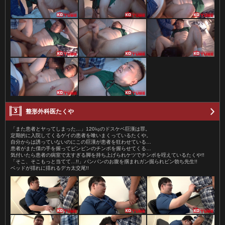
整形外科医たくや
「また患者とヤってしまった…」120㎏のドスケベ巨漢は罪。
定期的に入院してくるゲイの患者を喰いまくっているたくや。
自分からは誘っていないのにこの巨漢が患者を狂わせている…
患者がまた僕の手を握ってビンビンのチンポを握らせてくる…
気付いたら患者の病室で太すぎる脚を持ち上げられケツでチンポを咥えているたくや!!
「そこ、そこもっと当てて…!!」パンパンのお腹を掴まれガン掘られビン勃ち先生!!
ベッドが揺れに揺れるデカ太交尾!!