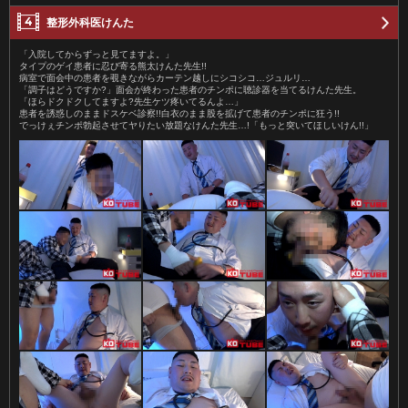
整形外科医けんた
「入院してからずっと見てますよ。」
タイプのゲイ患者に忍び寄る熊太けんた先生!!
病室で面会中の患者を覗きながらカーテン越しにシコシコ…ジュルリ…
「調子はどうですか?」面会が終わった患者のチンポに聴診器を当てるけんた先生。
「ほらドクドクしてますよ?先生ケツ疼いてるんよ…」
患者を誘惑しのままドスケベ診察!!白衣のまま股を拡げて患者のチンポに狂う!!
でっけぇチンポ勃起させてヤりたい放題なけんた先生…!「もっと突いてほしいけん!!」