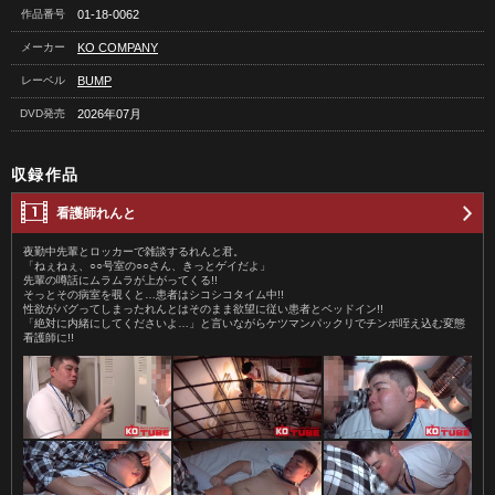
作品番号
01-18-0062
メーカー
KO COMPANY
レーベル
BUMP
DVD発売
2026年07月
収録作品
看護師れんと
夜勤中先輩とロッカーで雑談するれんと君。
「ねぇねぇ、○○号室の○○さん、きっとゲイだよ」
先輩の噂話にムラムラが上がってくる!!
そっとその病室を覗くと…患者はシコシコタイム中!!
性欲がバグってしまったれんとはそのまま欲望に従い患者とベッドイン!!
「絶対に内緒にしてくださいよ…」と言いながらケツマンパックリでチンポ咥え込む変態
看護師に!!