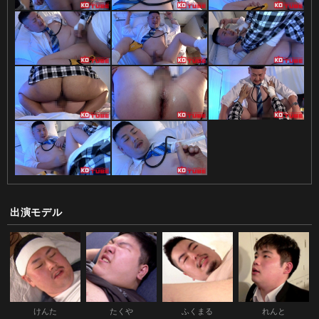
出演モデル
けんた
たくや
ふくまる
れんと