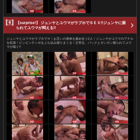
【surprise!】 ジュンヤとユウマがラブホでＳＥＸ!!ジュンヤに掘
られてユウマが悶える!!
ジュンヤとユウマがラブホでＨ！お互いの身体を責め合う2人！ジュンヤがユウマのアナル
を拡張！ビンビンチンポをぶち込み掘りまくる！正常位、バックとガンガン掘られてユウ
マが喘ぐ!!