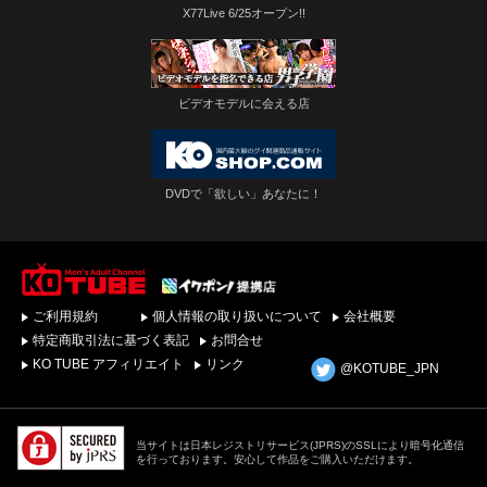
X77Live 6/25オープン!!
ビデオモデルに会える店
DVDで「欲しい」あなたに！
ゲイビデオ・DVDを簡
ご利用規約
個人情報の取り扱いについて
会社概要
単ダウンロード！ゲイ
動画配信サイトKO
特定商取引法に基づく表記
お問合せ
TUBEトップページへ
KO TUBE アフィリエイト
リンク
@KOTUBE_JPN
当サイトは日本レジストリサービス(JPRS)のSSLにより暗号化通信
を行っております。安心して作品をご購入いただけます。