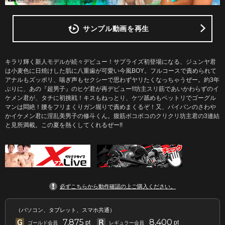
サンプル動画を再生
キラリ輝く新人モデルが続々デビュー！サプライズ初登場になる、ジュンヤ君
は小麦色に日焼けした肌に八重歯が可愛い今風BOY。フルコースで責められて
アナルもズッポリ、喘ぎ声もセクシーで思わずヤリたくなっちゃうぜー。約3年
ぶりに、あの『超男子』のヒゲ君が再デビュー!!坊主スリ筋であいかわらずのイ
ケメン君が、タチに初挑戦！キスもねっとり、ケツ舐めもベットリでゴーグル
マンは悶絶！腰をフリまくりガン堀りで責めまくるぞ！又、パイパンのさわや
かイケメン君に淫乱美男子の修斗くん。腹筋ボコボコのクリクリ坊主君の3連結
と見所満載。この夏を熱くしてくれるぜー!!
必ずこちらから動作確認の上ご購入ください。
（パソコン、タブレット、スマホ共通）
7,875
8,400
pt
pt
ゴールド会員
レギュラー会員