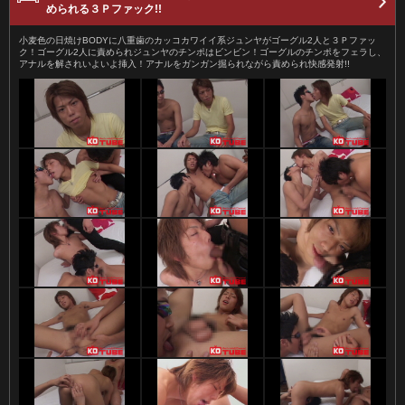
められる３Ｐファック!!
小麦色の日焼けBODYに八重歯のカッコカワイイ系ジュンヤがゴーグル2人と３Ｐファッ
ク！ゴーグル2人に責められジュンヤのチンポはビンビン！ゴーグルのチンポをフェラし、
アナルを解されいよいよ挿入！アナルをガンガン掘られながら責められ快感発射!!