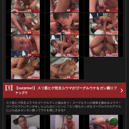
【surprise!】 スリ筋ヒゲ坊主ユウマがゴーグルウケをガン掘りフ
ァック!!
スリ筋ヒゲ坊主ユウマがゴーグルマンと絡み合う！ゴーグルマンの身体を責めるユウマ！
ゴーグルウケにチンポをしゃぶらせビンビンに！ビン勃ちチンポをゴーグルウケのアナル
にぶち込みガンガン掘ってウケを感じさせる!!