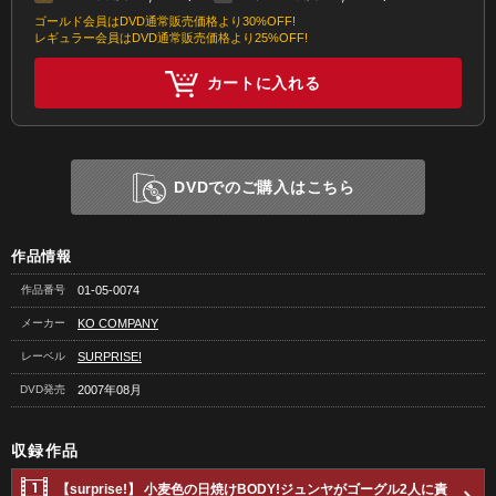
ゴールド会員はDVD通常販売価格より30%OFF!
レギュラー会員はDVD通常販売価格より25%OFF!
カートに入れる
DVDでのご購入はこちら
作品情報
作品番号
01-05-0074
メーカー
KO COMPANY
レーベル
SURPRISE!
DVD発売
2007年08月
収録作品
【surprise!】 小麦色の日焼けBODY!ジュンヤがゴーグル2人に責