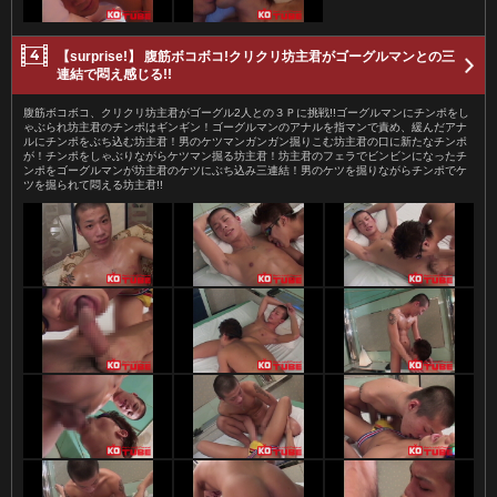
【surprise!】 腹筋ボコボコ!クリクリ坊主君がゴーグルマンとの三
連結で悶え感じる!!
腹筋ボコボコ、クリクリ坊主君がゴーグル2人との３Ｐに挑戦!!ゴーグルマンにチンポをし
ゃぶられ坊主君のチンポはギンギン！ゴーグルマンのアナルを指マンで責め、緩んだアナ
ルにチンポをぶち込む坊主君！男のケツマンガンガン掘りこむ坊主君の口に新たなチンポ
が！チンポをしゃぶりながらケツマン掘る坊主君！坊主君のフェラでビンビンになったチ
ンポをゴーグルマンが坊主君のケツにぶち込み三連結！男のケツを掘りながらチンポでケ
ツを掘られて悶える坊主君!!