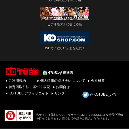
X77Live 6/25オープン!!
ビデオモデルに会える店
DVDで「欲しい」あなたに！
ゲイビデオ・DVDを簡
ご利用規約
個人情報の取り扱いについて
会社概要
単ダウンロード！ゲイ
動画配信サイトKO
特定商取引法に基づく表記
お問合せ
TUBEトップページへ
KO TUBE アフィリエイト
リンク
@KOTUBE_JPN
当サイトは日本レジストリサービス(JPRS)のSSLにより暗号化通信
を行っております。安心して作品をご購入いただけます。