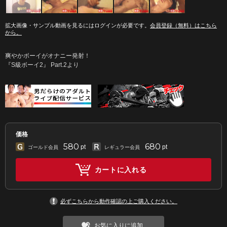
拡大画像・サンプル動画を見るにはログインが必要です。
会員登録（無料）はこちら
から。
爽やかボーイがオナニー発射！
『S級ボーイ2』 Part.2より
価格
580
680
pt
pt
ゴールド会員
レギュラー会員
カートに入れる
必ずこちらから動作確認の上ご購入ください。
お気に入りに追加