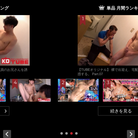
単品 月間ランキング
【TUBEオリジナル】 裸で出迎え、宅配員のお兄さんを誘
惑する。 Part.07
続きを見る