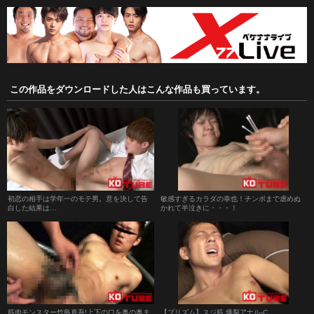
この作品をダウンロードした人はこんな作品も買っています。
初恋の相手は学年一のモテ男。意を決して告
敏感すぎるカラダの幸也！チンポまで虐めぬ
白した結果は…
かれて半泣きに・・・！
筋肉モンスター竹島真吾!上下の口を奥の奥ま
【プリズム】スジ筋 爆裂アナル-C