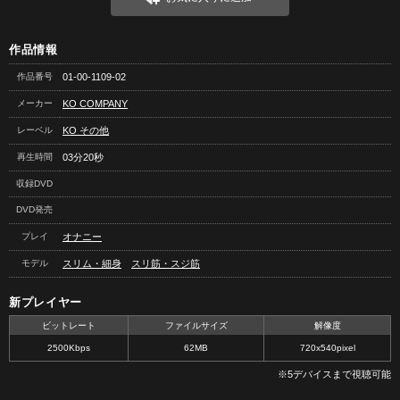
作品情報
作品番号
01-00-1109-02
メーカー
KO COMPANY
レーベル
KO その他
再生時間
03分20秒
収録DVD
DVD発売
プレイ
オナニー
モデル
スリム・細身
スリ筋・スジ筋
新プレイヤー
ビットレート
ファイルサイズ
解像度
2500Kbps
62MB
720x540pixel
※5デバイスまで視聴可能