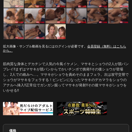
拡大画像・サンプル動画を見るにはログインが必要です。
会員登録（無料）はこちら
から。
筋肉質な身体とデカチンで人気の今風イケメン、マサキとショウの2人が競パン
プレイ!!まずはマサキが競パンからでかいチンポで挑発!!その後ショウが登場
し、2人での絡みへ…。マサキがショウを責めそのままフェラ。次は攻守交替で
ショウがマサキをフェラする！ビンビンになったマサキのデカマラをショウの
アナルへ挿入!!正常位でガンガン掘ってマサキが発射!!その後マサキがショウを
いかせる!!
価格