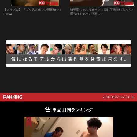
【プリズム】 『ブッ込み雄マン野郎喰い』
初登場しゃぶり好きケツ割れ芋坊主!!ガンガン
Part.2
掘られてヤバい状態に!!
RANKING
2026.08.07 UPDATE
単品 月間ランキング