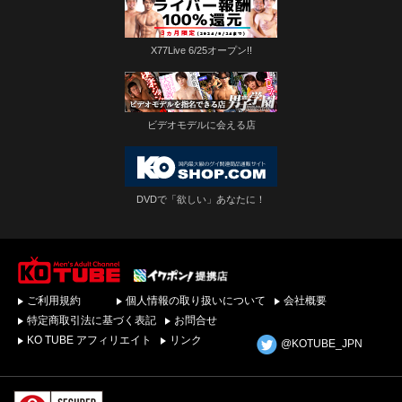
X77Live 6/25オープン!!
ビデオモデルに会える店
DVDで「欲しい」あなたに！
ゲイビデオ・DVDを簡
ご利用規約
個人情報の取り扱いについて
会社概要
単ダウンロード！ゲイ
動画配信サイトKO
特定商取引法に基づく表記
お問合せ
TUBEトップページへ
KO TUBE アフィリエイト
リンク
@KOTUBE_JPN