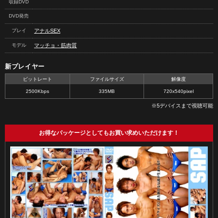
収録DVD
DVD発売
プレイ
アナルSEX
モデル
マッチョ・筋肉質
新プレイヤー
ビットレート
ファイルサイズ
解像度
2500Kbps
335MB
720x540pixel
※5デバイスまで視聴可能
お得なパッケージとしてもお買い求めいただけます！