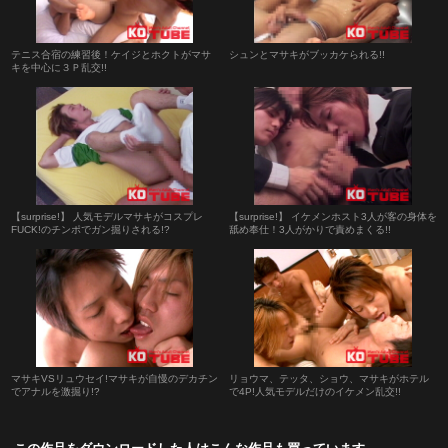
テニス合宿の練習後！ケイジとホクトがマサ
シュンとマサキがブッカケられる!!
キを中心に３Ｐ乱交!!
【surprise!】 人気モデルマサキがコスプレ
【surprise!】 イケメンホスト3人が客の身体を
FUCK!のチンポでガン掘りされる!?
舐め奉仕！3人がかりで責めまくる!!
マサキVSリュウセイ!マサキが自慢のデカチン
リョウマ、テッタ、ショウ、マサキがホテル
でアナルを激掘り!?
で4P!人気モデルだけのイケメン乱交!!