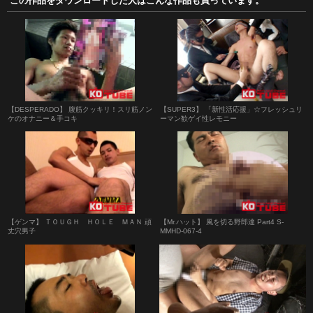
この作品をダウンロードした人はこんな作品も買っています。
【DESPERADO】 腹筋クッキリ！スリ筋ノン
【SUPER3】 「新性活応援」☆フレッシュリ
ケのオナニー＆手コキ
ーマン歓ゲイ性レモニー
【ゲンマ】 ＴＯＵＧＨ ＨＯＬＥ ＭＡＮ 頑
【Mr.ハット】 風を切る野郎達 Part4 S-
丈穴男子
MMHD-067-4