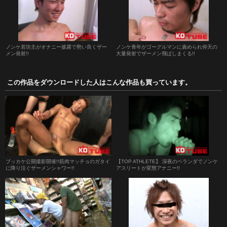
ノンケ若坊主がオナニー披露で勢い良くザー
ノンケ青年がゴーグルマンに責められ仰天の
メン発射!!
大量発射でザーメン飛ばしまくる!!
この作品をダウンロードした人はこんな作品も買っています。
ブッカケ公開撮影開催!!筋肉マッチョのガタイ
【TOP ATHLETE】 深夜のベランダでノンケ
に降り注ぐザーメンシャワー!!
アスリートが変態アナニー!!