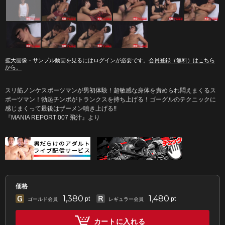
拡大画像・サンプル動画を見るにはログインが必要です。
会員登録（無料）はこちら
から。
スリ筋ノンケスポーツマンが男初体験！超敏感な身体を責められ悶えまくるス
ポーツマン！勃起チンポがトランクスを持ち上げる！ゴーグルのテクニックに
感じまくって最後はザーメン噴き上げる!!
『MANIA REPORT 007 飛汁』より
価格
1,380
1,480
pt
pt
ゴールド会員
レギュラー会員
カートに入れる