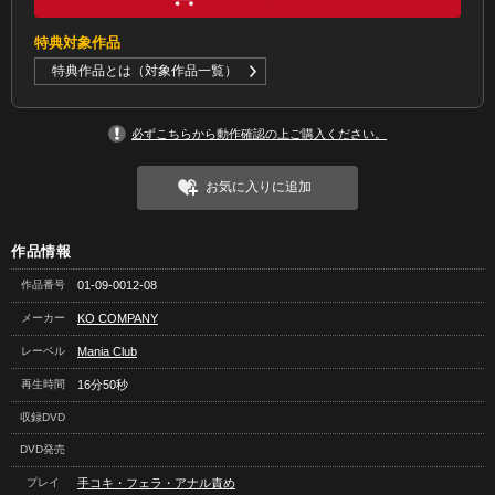
特典対象作品
特典作品とは（対象作品一覧）
必ずこちらから動作確認の上ご購入ください。
お気に入りに追加
作品情報
作品番号
01-09-0012-08
メーカー
KO COMPANY
レーベル
Mania Club
再生時間
16分50秒
収録DVD
DVD発売
プレイ
手コキ・フェラ・アナル責め