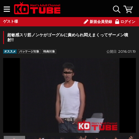
ゲスト様
新規会員登録
ログイン
超敏感スリ筋ノンケがゴーグルに責められ悶えまくってザーメン噴
射!!
2016.01.19