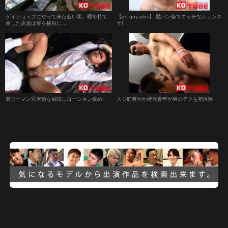
ゲイショップにやって来た若い客。暇を持て
【go guy plus】 競パン姿でエッチなシュンス
余した店員は客を横目に…
ケ!
若リーマン宮沢旬を目隠しローション責め!
スジ筋爽やか硬派青年が男のテクを初体験!