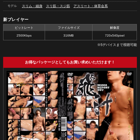
モデル
スリム・細身
スリ筋・スジ筋
アスリート・体育会系
新プレイヤー
ビットレート
ファイルサイズ
解像度
2500Kbps
316MB
720x540pixel
※5デバイスまで視聴可能
お得なパッケージとしてもお買い求めいただけます！