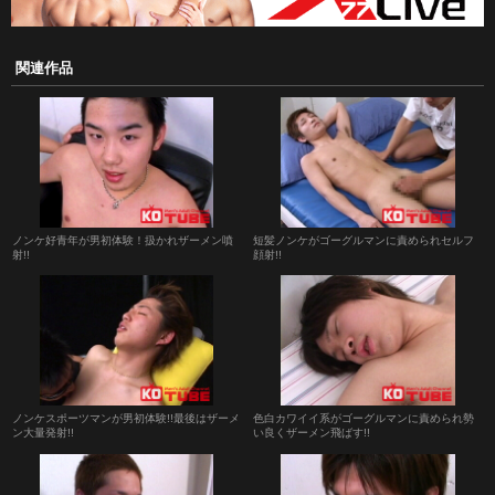
関連作品
ノンケ好青年が男初体験！扱かれザーメン噴
短髪ノンケがゴーグルマンに責められセルフ
射!!
顔射!!
ノンケスポーツマンが男初体験!!最後はザーメ
色白カワイイ系がゴーグルマンに責められ勢
ン大量発射!!
い良くザーメン飛ばす!!