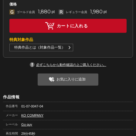
価格
1,880
1,980
pt
pt
ゴールド会員
レギュラー会員
カートに入れる
特典対象作品
特典作品とは（対象作品一覧）
必ずこちらから動作確認の上ご購入ください。
お気に入りに追加
作品情報
作品番号
01-07-0047-04
メーカー
KO COMPANY
レーベル
Go guy
再生時間
29分45秒