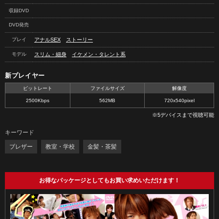
収録DVD
DVD発売
プレイ
アナルSEX
ストーリー
モデル
スリム・細身
イケメン・タレント系
新プレイヤー
ビットレート
ファイルサイズ
解像度
2500Kbps
562MB
720x540pixel
※5デバイスまで視聴可能
キーワード
ブレザー
教室・学校
金髪・茶髪
お得なパッケージとしてもお買い求めいただけます！