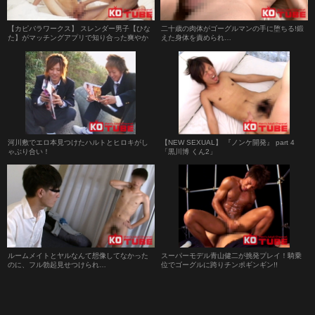
【カピバラワークス】 スレンダー男子【ひな
二十歳の肉体がゴーグルマンの手に堕ちる!鍛
た】がマッチングアプリで知り合った爽やか
えた身体を責められ…
高身長お兄さんとホテルでラブラブえっちッ
↑↑
河川敷でエロ本見つけたハルトとヒロキがし
【NEW SEXUAL】 『ノンケ開発』 part 4
ゃぶり合い！
「黒川博 くん2」
ルームメイトとヤルなんて想像してなかった
スーパーモデル青山健二が挑発プレイ！騎乗
のに、フル勃起見せつけられ…
位でゴーグルに跨りチンポギンギン!!