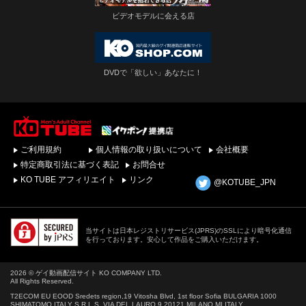
ビデオモデルに会える店
DVDで「欲しい」あなたに！
ゲイビデオ・DVDを簡
ご利用規約
個人情報の取り扱いについて
会社概要
単ダウンロード！ゲイ
動画配信サイトKO
特定商取引法に基づく表記
お問合せ
TUBEトップページへ
KO TUBE アフィリエイト
リンク
@KOTUBE_JPN
当サイトは日本レジストリサービス(JPRS)のSSLにより暗号化通信
を行っております。安心して作品をご購入いただけます。
2026 © ゲイ動画配信サイト KO COMPANY LTD.
All Rights Reserved.
T2ECOM EU EOOD Sredets region,19 Vitosha Blvd, 1st floor Sofia BULGARIA 1000
SHIMATOMO ITALY S.R.L.S. VIA DEL LAURO 9 20121 MILANO MI ITALY