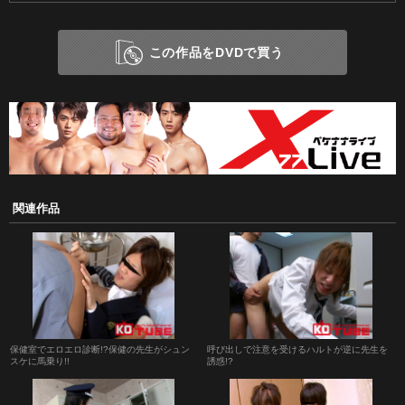
この作品をDVDで買う
関連作品
保健室でエロエロ診断!?保健の先生がシュン
呼び出しで注意を受けるハルトが逆に先生を
スケに馬乗り!!
誘惑!?