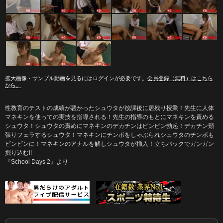
拡大画像・サンプル動画を見るにはログインが必要です。
会員登録（無料）はこちら
から。
性教育のテストの成績が悪かったシュウタが放課後に居残り授業！先生に人体
マネキンを使っての実技を指導される！先生の指導のもとにマネキンを責める
シュウタ！シュウタの責めにマネキンのデカチンはビンビン勃起！デカチン頬
張りフェラするシュウタ！マネキンにチンポをしゃぶられシュウタのチンポも
ビンビンに！マネキンのアナルを解しシュウタが挿入！立ちバックでガンガン
掘り込む!!
『School Days 2』より