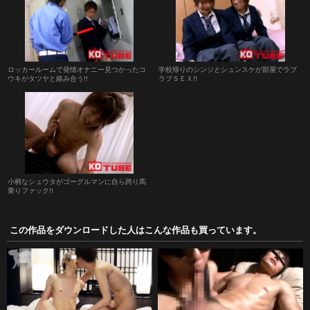
ロッカールームで発情オナニー見つかったコ
学校帰りのシンジとシュンスケが部屋でラブ
ウキがタツヤと絡み合う!!
ラブＳＥＸ!!
小柄なシュウタがゴーグルマンに自ら跨り馬
乗りファック!!
この作品をダウンロードした人はこんな作品も買っています。