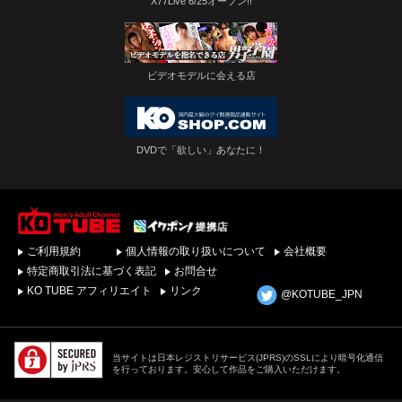
X77Live 6/25オープン!!
ビデオモデルに会える店
DVDで「欲しい」あなたに！
ゲイビデオ・DVDを簡
ご利用規約
個人情報の取り扱いについて
会社概要
単ダウンロード！ゲイ
動画配信サイトKO
特定商取引法に基づく表記
お問合せ
TUBEトップページへ
KO TUBE アフィリエイト
リンク
@KOTUBE_JPN
当サイトは日本レジストリサービス(JPRS)のSSLにより暗号化通信
を行っております。安心して作品をご購入いただけます。