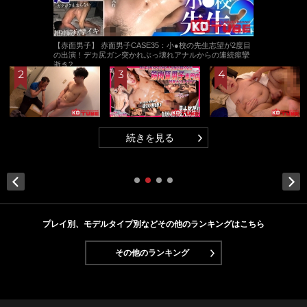
【赤面男子】 赤面男子CASE35：小●校の先生志望が2度目
の出演！デカ尻ガン突かれぶっ壊れアナルからの連続痙攣
逝き?
続きを見る
Next
プレイ別、モデルタイプ別などその他のランキングはこちら
その他のランキング