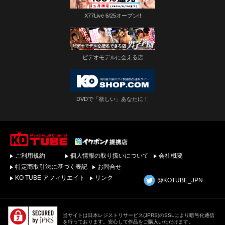
X77Live 6/25オープン!!
ビデオモデルに会える店
DVDで「欲しい」あなたに！
ゲイビデオ・DVDを簡
ご利用規約
個人情報の取り扱いについて
会社概要
単ダウンロード！ゲイ
動画配信サイトKO
特定商取引法に基づく表記
お問合せ
TUBEトップページへ
KO TUBE アフィリエイト
リンク
@KOTUBE_JPN
当サイトは日本レジストリサービス(JPRS)のSSLにより暗号化通信
を行っております。安心して作品をご購入いただけます。