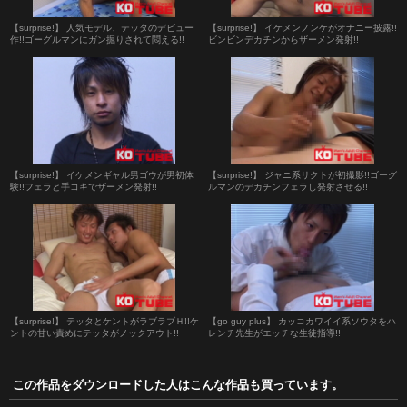
【surprise!】 人気モデル、テッタのデビュー
【surprise!】 イケメンノンケがオナニー披露!!
作!!ゴーグルマンにガン掘りされて悶える!!
ビンビンデカチンからザーメン発射!!
【surprise!】 イケメンギャル男ゴウが男初体
【surprise!】 ジャニ系リクトが初撮影!!ゴーグ
験!!フェラと手コキでザーメン発射!!
ルマンのデカチンフェラし発射させる!!
【surprise!】 テッタとケントがラブラブＨ!!ケ
【go guy plus】 カッコカワイイ系ソウタをハ
ントの甘い責めにテッタがノックアウト!!
レンチ先生がエッチな生徒指導!!
この作品をダウンロードした人はこんな作品も買っています。