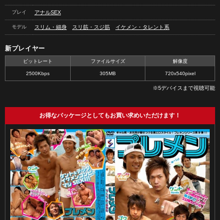
プレイ
アナルSEX
モデル
スリム・細身
スリ筋・スジ筋
イケメン・タレント系
新プレイヤー
ビットレート
ファイルサイズ
解像度
2500Kbps
305MB
720x540pixel
※5デバイスまで視聴可能
お得なパッケージとしてもお買い求めいただけます！