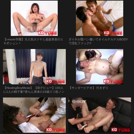
【i-mode学園】大人気タクヤと超超美形の１
ダイチが競パン履いてオイルテカテカBODY
９才シュン！
で淫乱ファック!!
【HealingBoyMovie】 【初デビュー】100人
【サンダービデオ】 行きずり
に1人の精子量?美ちん美体の19歳スリ筋ノン
ケが大量射精♪