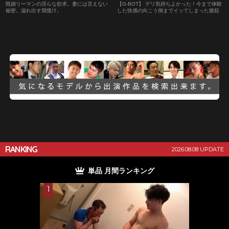
既婚リーマンの淫らな欲求。妻には言えない
【G-BOT】 デリ気持ちよかった！今まで体験
秘密。溢れ出す我慢汁。
した快感の向こう側までイッてしまった腹筋
イケメン！
RANKING
2026.08.08 UPDATE
単品 月間ランキング