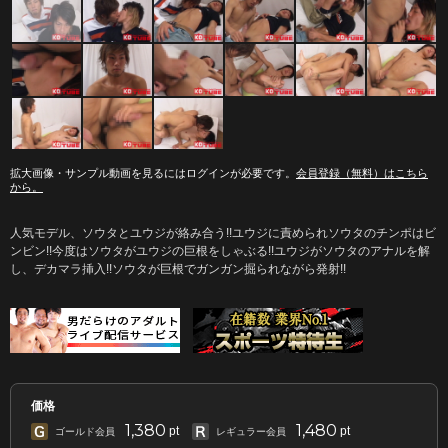
拡大画像・サンプル動画を見るにはログインが必要です。
会員登録（無料）はこちら
から。
人気モデル、ソウタとユウジが絡み合う!!ユウジに責められソウタのチンポはビ
ンビン!!今度はソウタがユウジの巨根をしゃぶる!!ユウジがソウタのアナルを解
し、デカマラ挿入!!ソウタが巨根でガンガン掘られながら発射!!
価格
1,380
1,480
pt
pt
ゴールド会員
レギュラー会員