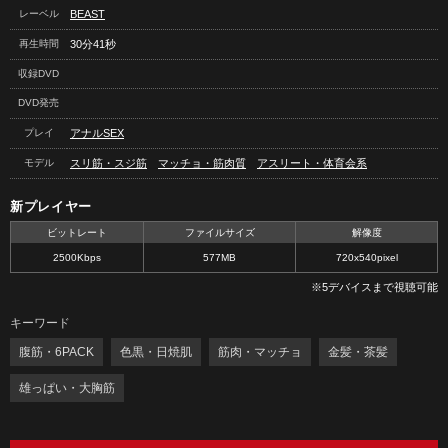
レーベル
BEAST
再生時間
30分41秒
収録DVD
DVD発売
プレイ
アナルSEX
モデル
スリ筋・スジ筋
マッチョ・筋肉質
アスリート・体育会系
新プレイヤー
ビットレート
ファイルサイズ
解像度
2500Kbps
577MB
720x540pixel
※5デバイスまで視聴可能
キーワード
腹筋・6PACK
色黒・日焼肌
筋肉・マッチョ
金髪・茶髪
雄っぱい・大胸筋