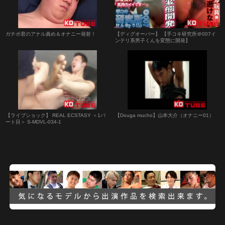
ガチポ君のアナル責め＆オナニー発射！
【ディグオーバー】 【手コキ研究所＠007イ
ンテリ系男子くんを変態に開発】
【ライブショック】 REAL ECSTASY ＜1パ
【Douga mucho】山本大介（オナニー01）
ート目＞ S-MDVL-034-1