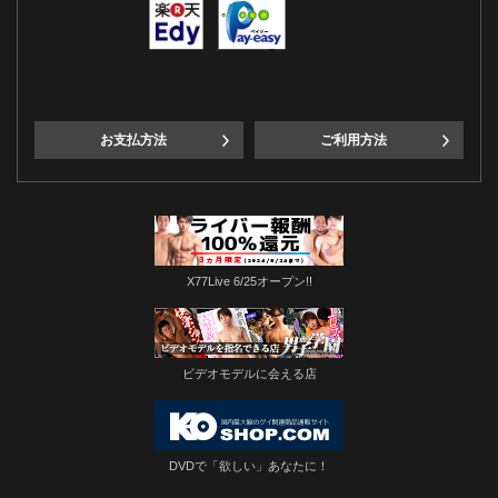
お支払方法
ご利用方法
X77Live 6/25オープン!!
ビデオモデルに会える店
DVDで「欲しい」あなたに！