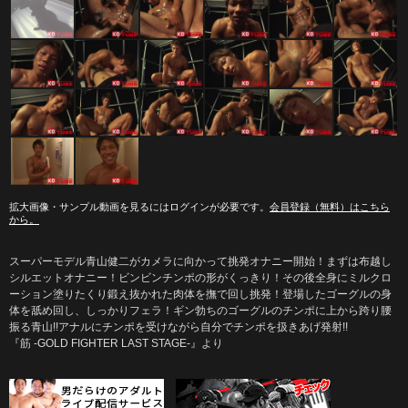
拡大画像・サンプル動画を見るにはログインが必要です。
会員登録（無料）はこちら
から。
スーパーモデル青山健二がカメラに向かって挑発オナニー開始！まずは布越し
シルエットオナニー！ビンビンチンポの形がくっきり！その後全身にミルクロ
ーション塗りたくり鍛え抜かれた肉体を撫で回し挑発！登場したゴーグルの身
体を舐め回し、しっかりフェラ！ギン勃ちのゴーグルのチンポに上から跨り腰
振る青山!!アナルにチンポを受けながら自分でチンポを扱きあげ発射!!
『筋 -GOLD FIGHTER LAST STAGE-』より