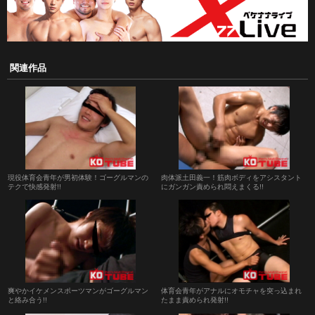
関連作品
現役体育会青年が男初体験！ゴーグルマンの
肉体派土田義一！筋肉ボディをアシスタント
テクで快感発射!!
にガンガン責められ悶えまくる!!
爽やかイケメンスポーツマンがゴーグルマン
体育会青年がアナルにオモチャを突っ込まれ
と絡み合う!!
たまま責められ発射!!