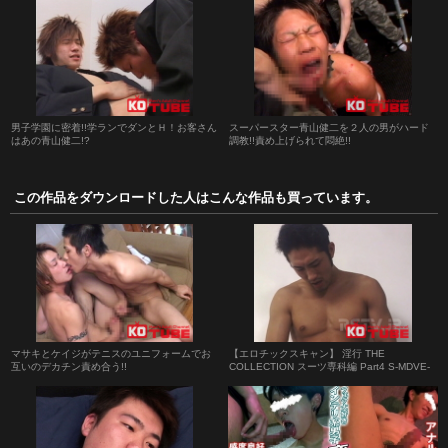
男子学園に密着!!学ランでダンとＨ！お客さん
スーパースター青山健二を２人の男がハード
はあの青山健二!?
調教!!責め上げられて悶絶!!
この作品をダウンロードした人はこんな作品も買っています。
マサキとケイジがテニスのユニフォームでお
【エロチックスキャン】 淫行 THE
互いのデカチン責め合う!!
COLLECTION スーツ専科編 Part4 S-MDVE-
009-05