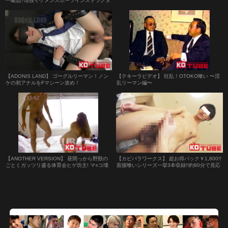
一級品?現役イケメンスポーツインストラクタ
ーが男の手ほどきで射精介助されて不覚のチ
ンコフル勃起↑モロ感変態デトックス
【ADONIS LAND】 ゴーグルリーマン！ノン
【テキーラビデオ】 狂乱！OTOKO喰い 〜淫
ケの初アナルをFマシーン攻め！
乱リーマン編〜
【ANOTHER VERSION】 昼間っから野獣の
【カピバラワークス】 超お得パック￥1,800!!
ごとくガッツリ盛る体育会ヒゲ坊主! マ○コ壊
面接喰いシリーズ一挙3本収録!!約80分で見応
す勢いの交尾マシン!!!
え抜群!!