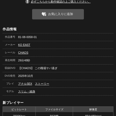
必ずこちらから動作確認の上ご購入ください。
お気に入りに追加
作品情報
作品番号
81-08-0058-01
メーカー
KO EAST
レーベル
CHAOS
再生時間
29分48秒
収録DVD
【CHAOS】 この職場ヤバ過ぎ
DVD発売
2025年10月
プレイ
アナルSEX
ストーリー
モデル
スリム・細身
新プレイヤー
ビットレート
ファイルサイズ
解像度
2500Kbps
562MB
854x480pixel