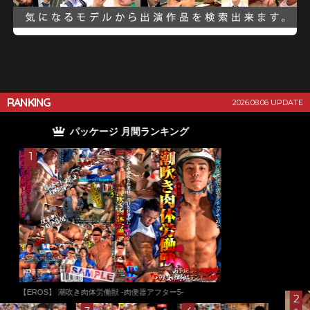
RANKING
2026.08.06 UPDATE
単品 月間ランキング
【赤面男子】 赤面男子CASE35：小●校の先生志望が2度目
の出演！デカ尻ガン突かれぶっ壊れアナルからの連続痙攣
逝き?