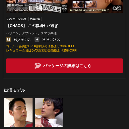
【CHAOS】 この職場ヤバ過ぎ
パソコン、タブレット、スマホ共通
8,250
8,800
pt
pt
ゴールド会員はDVD通常販売価格より30%OFF!
レギュラー会員はDVD通常販売価格より25%OFF!
パッケージの詳細はこちら
出演モデル