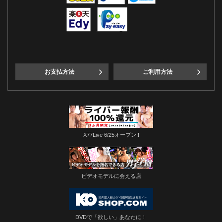
お支払方法
ご利用方法
X77Live 6/25オープン!!
ビデオモデルに会える店
DVDで「欲しい」あなたに！