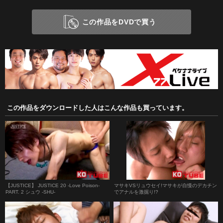
この作品をDVDで買う
この作品をダウンロードした人はこんな作品も買っています。
【JUSTICE】 JUSTICE 20 -Love Poison-
マサキVSリュウセイ!マサキが自慢のデカチン
PART. 2 シュウ -SHU-
でアナルを激掘り!?