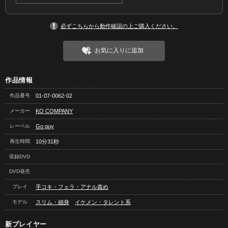
必ずこちらから動作確認の上ご購入ください。
お気に入りに追加
作品情報
作品番号
01-07-0062-02
メーカー
KO COMPANY
レーベル
Go guy
再生時間
10分31秒
収録DVD
DVD発売
プレイ
手コキ・フェラ・アナル責め
モデル
スリム・細身
イケメン・タレント系
新プレイヤー