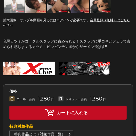
拡大画像・サンプル動画を見るにはログインが必要です。
会員登録（無料）はこちら
から。
色黒カツミがゴーグルスタッフに責められる！スタッフに手コキとフェラで責
められ感じまくるカツミ！ビンビンチンポからザーメン飛ばす!!
価格
1,280
1,380
pt
pt
ゴールド会員
レギュラー会員
カートに入れる
特典対象作品
特典作品とは（対象作品一覧）