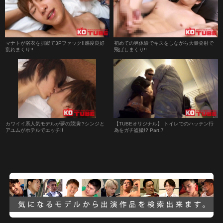
マナトが浴衣を肌蹴て3Pファック!!感度良好
初めての男体験でキスをしながら大量発射で
乱れまくり!!
飛ばしまくり!!
カワイイ系人気モデルが夢の競演!?シンジと
【TUBEオリジナル】 トイレでのハッテン行
アユムがホテルでエッチ!!
為をガチ盗撮!? Part.7