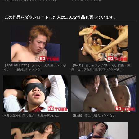
この作品をダウンロードした人はこんな作品も買っています。
【TOP ATHLETE】 タトゥーの今風ノンケが
【Re:D】 甘いマスクのTAIKIが、口枷・蝋
オナニー撮影にチャレンジ!!
燭・セルフ顔射!!濃厚プレイを体験!!!
永井元気を目隠し責め！視覚を奪われ…
【Badi】 誰にも知られたくない