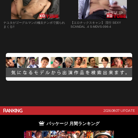
ナユタがゴーグルマンの極太チンポで掘られ
【エロチックスキャン】 淫行 SEXY
まくる!!
SCANDAL .4 S-MDVS-096-4
RANKING
2026.08.07 UPDATE
パッケージ 月間ランキング