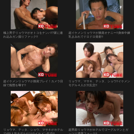
極上男子リョウマがオトコをナンパ!?家に連
超イケメンリョウマが挑発オナニー!!身体中練
れ込みガン掘りファック!!
乳まみれでドロドロ発射!!
超イケメンリョウマが挑発プレイ！カメラ目
リョウマ、マサキ、テッタ、ショウ!!イケメン
線で痴態を曝す!!
モデル４人が大乱交!!
リョウマ、テッタ、ショウ、マサキがホテル
超男前リョウマがホテルでゴーグルマンとガ
で4P!人気モデルだけのイケメン乱交!!
ッツリ濃厚ファック!!