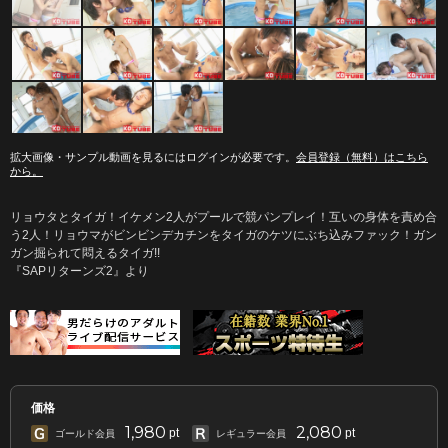
拡大画像・サンプル動画を見るにはログインが必要です。
会員登録（無料）はこちら
から。
リョウタとタイガ！イケメン2人がプールで競パンプレイ！互いの身体を責め合
う2人！リョウマがビンビンデカチンをタイガのケツにぶち込みファック！ガン
ガン掘られて悶えるタイガ!!
『SAPリターンズ2』より
価格
1,980
2,080
pt
pt
ゴールド会員
レギュラー会員