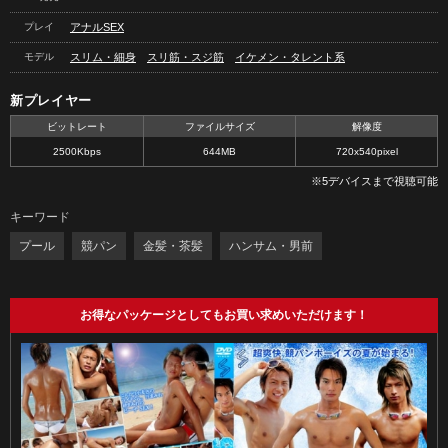
プレイ
アナルSEX
モデル
スリム・細身
スリ筋・スジ筋
イケメン・タレント系
新プレイヤー
ビットレート
ファイルサイズ
解像度
2500Kbps
644MB
720x540pixel
※5デバイスまで視聴可能
キーワード
プール
競パン
金髪・茶髪
ハンサム・男前
お得なパッケージとしてもお買い求めいただけます！