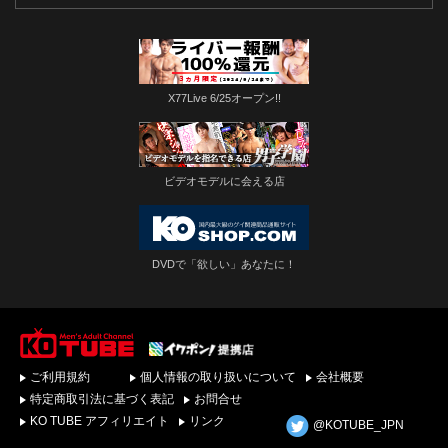
X77Live 6/25オープン!!
ビデオモデルに会える店
DVDで「欲しい」あなたに！
ゲイビデオ・DVDを簡
ご利用規約
個人情報の取り扱いについて
会社概要
単ダウンロード！ゲイ
動画配信サイトKO
特定商取引法に基づく表記
お問合せ
TUBEトップページへ
KO TUBE アフィリエイト
リンク
@KOTUBE_JPN