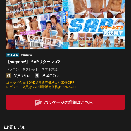
【surprise!】 SAPリターンズ2
パソコン、タブレット、スマホ共通
7,875
8,400
pt
pt
ゴールド会員はDVD通常販売価格より30%OFF!
レギュラー会員はDVD通常販売価格より25%OFF!
パッケージの詳細はこちら
出演モデル