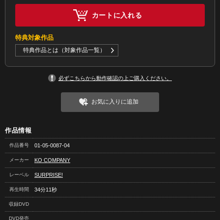
カートに入れる
特典対象作品
特典作品とは（対象作品一覧）
必ずこちらから動作確認の上ご購入ください。
お気に入りに追加
作品情報
作品番号
01-05-0087-04
メーカー
KO COMPANY
レーベル
SURPRISE!
再生時間
34分11秒
収録DVD
DVD発売