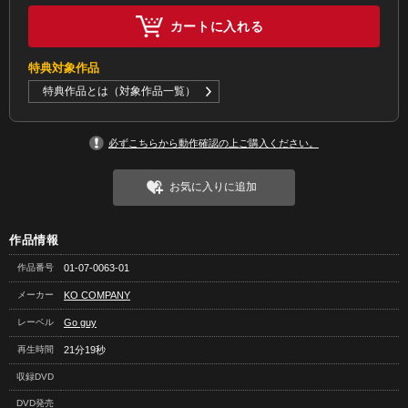
カートに入れる
特典対象作品
特典作品とは（対象作品一覧）
必ずこちらから動作確認の上ご購入ください。
お気に入りに追加
作品情報
作品番号
01-07-0063-01
メーカー
KO COMPANY
レーベル
Go guy
再生時間
21分19秒
収録DVD
DVD発売