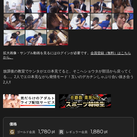
拡大画像・サンプル動画を見るにはログインが必要です。
会員登録（無料）はこちら
から。
放課後の教室でケンタがエロ本見てると、そこへショウタが部活から戻ってく
る…。2人でエロ本見ながら発情モード！互いのデカチンしゃぶり合い抜き合う
2人!!
価格
1,780
1,880
pt
pt
ゴールド会員
レギュラー会員