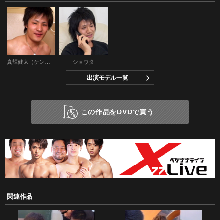
真輝健太（ケンタ）
ショウタ
出演モデル一覧
この作品をDVDで買う
関連作品