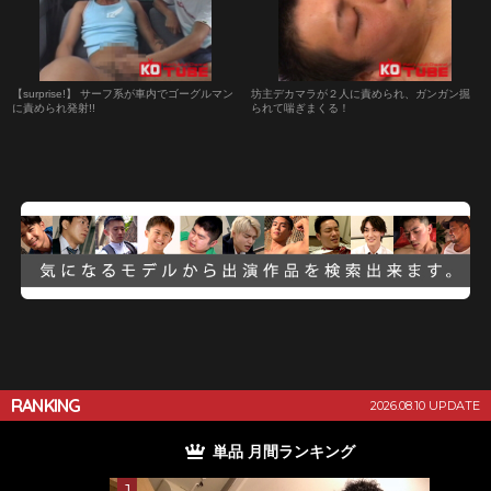
【surprise!】 サーフ系が車内でゴーグルマン
坊主デカマラが２人に責められ、ガンガン掘
に責められ発射!!
られて喘ぎまくる！
RANKING
2026.08.10 UPDATE
単品 月間ランキング