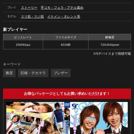
プレイ
ストーリー
手コキ・フェラ・アナル責め
モデル
スリ筋・スジ筋
イケメン・タレント系
新プレイヤー
ビットレート
ファイルサイズ
解像度
2500Kbps
401MB
720x540pixel
※5デバイスまで視聴可能
キーワード
教室
巨根・デカマラ
ブレザー
お得なパッケージとしてもお買い求めいただけます！