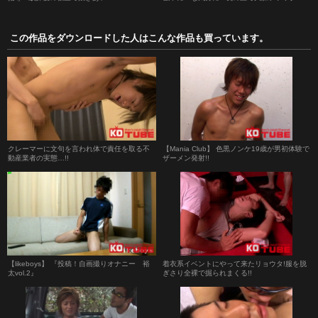
この作品をダウンロードした人はこんな作品も買っています。
クレーマーに文句を言われ体で責任を取る不
【Mania Club】 色黒ノンケ19歳が男初体験で
動産業者の実態…!!
ザーメン発射!!
【likeboys】 『投稿！自画撮りオナニー 裕
着衣系イベントにやって来たリョウタ!服を脱
太vol.2』
ぎさり全裸で掘られまくる!!