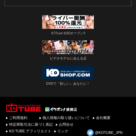
X77Live 6/25オープン!!
ビデオモデルに会える店
DVDで「欲しい」あなたに！
ゲイビデオ・DVDを簡
ご利用規約
個人情報の取り扱いについて
会社概要
単ダウンロード！ゲイ
動画配信サイトKO
特定商取引法に基づく表記
お問合せ
TUBEトップページへ
KO TUBE アフィリエイト
リンク
@KOTUBE_JPN