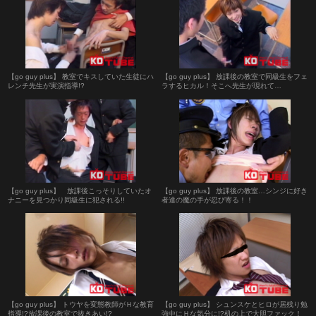
【go guy plus】 教室でキスしていた生徒にハ
【go guy plus】 放課後の教室で同級生をフェ
レンチ先生が実演指導!?
ラするヒカル！そこへ先生が現れて…
【go guy plus】 放課後こっそりしていたオ
【go guy plus】 放課後の教室…シンジに好き
ナニーを見つかり同級生に犯される!!
者達の魔の手が忍び寄る！！
【go guy plus】 トウヤを変態教師がＨな教育
【go guy plus】 シュンスケとヒロが居残り勉
指導!?放課後の教室で抜きあい!?
強中にＨな気分に!?机の上で大胆ファック！