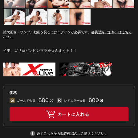
拡大画像・サンプル動画を見るにはログインが必要です。
会員登録（無料）はこちら
から。
イモ、ゴリ系ビンビンマラを扱きまくる！！
価格
880
880
pt
pt
ゴールド会員
レギュラー会員
カートに入れる
必ずこちらから動作確認の上ご購入ください。