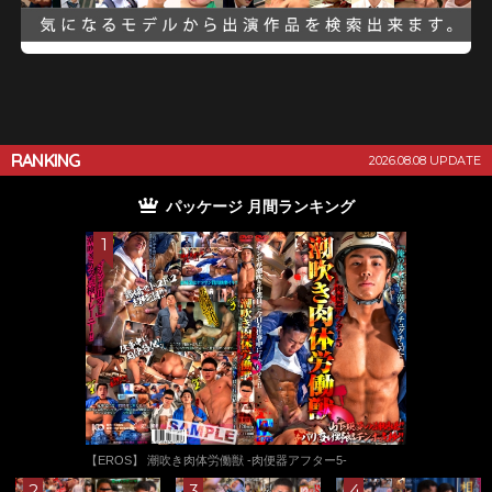
RANKING
2026.08.08 UPDATE
ジ 月間ランキング
単品
【TUBEオリジナル】 
惑する。 Part.07
獣 -肉便器アフター5-