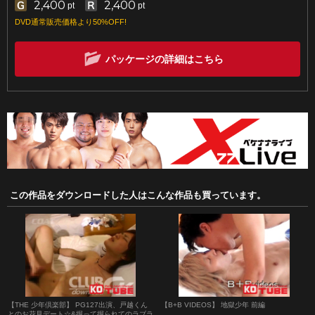
2,400
2,400
pt
pt
DVD通常販売価格より50%OFF!
パッケージの詳細はこちら
この作品をダウンロードした人はこんな作品も買っています。
【THE 少年倶楽部】 PG127出演、戸越くん
【B+B VIDEOS】 地獄少年 前編
とのお花見デート☆&掘って掘られてのラブラ