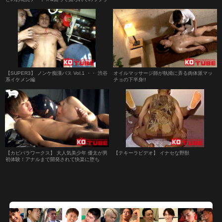
ブエッチ♪
【SUPER3】 ノンケ痴漢バス Vol.1 ・・ 渋谷
オイルマッサージ師が執拗に弄る肉体派マッ
系イケメン編
チョの下半身!!
【カピバラワークス】 大人気美少年 優太が男
【テキーラビデオ】 イナセな野獣
初体験！アナルまで開発されて快楽に堕ち
る！！