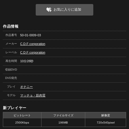
お気に入りに追加
作品情報
作品番号
50-01-0009-03
メーカー
C.D.F corporation
レーベル
C.D.F corporation
再生時間
10分28秒
収録DVD
DVD発売
プレイ
オナニー
モデル
マッチョ・筋肉質
新プレイヤー
ビットレート
ファイルサイズ
解像度
2500Kbps
196MB
720x540pixel