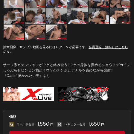
拡大画像・サンプル動画を見るにはログインが必要です。
会員登録（無料）はこちら
から。
サーフ系ガテンショウがウケと絡み合う!!ウケの身体を責めるショウ！デカチン
しゃぶらせビンビン勃起！ウケのチンポとアナルを責めながら発射!!
『Darlin' 抱かれたい男』より
価格
1,580
1,680
pt
pt
ゴールド会員
レギュラー会員