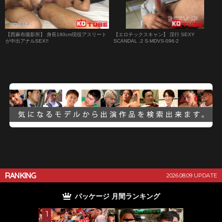
【西麻布撮影所】 身長190cm現役アスリート
【エロチックスキャン】 淫行 SEXY
が中出アナルSEX!!
SCANDAL .2 S-MDVS-096-2
RANKING
2026.08.09 UPDATE
パッケージ 月間ランキング