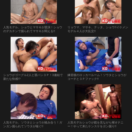
人気モデル、ショウとマサキが競演！ショウ
リョウマ、マサキ、テッタ、ショウ!!イケメン
のデカチンで掘られてマサキが悶える!!
モデル４人が大乱交!!
ショウがゴーグル2人と競パン３Ｐ！3連結で
練習後のロッカールーム！ソウタとショウが
新たな快感!?
コーチと３Ｐファック!!
人気モデル、ソウタとショウが絡み合う！ガ
人気モデルショウが鏡を見ながら褌オナニ
ンガン掘られてソウタが喘ぐ!!
ー！やって来たケンスケをガン掘り!!