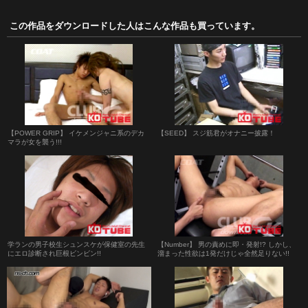
この作品をダウンロードした人はこんな作品も買っています。
【POWER GRIP】 イケメンジャニ系のデカ
【SEED】 スジ筋君がオナニー披露！
マラが女を襲う!!!
学ランの男子校生シュンスケが保健室の先生
【Number】 男の責めに即・発射!? しかし、
にエロ診断され巨根ビンビン!!
溜まった性欲は1発だけじゃ全然足りない!!