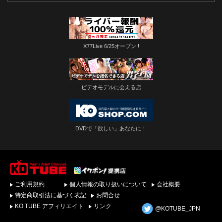
X77Live 6/25オープン!!
ビデオモデルに会える店
DVDで「欲しい」あなたに！
ゲイビデオ・DVDを簡
ご利用規約
個人情報の取り扱いについて
会社概要
単ダウンロード！ゲイ
動画配信サイトKO
特定商取引法に基づく表記
お問合せ
TUBEトップページへ
KO TUBE アフィリエイト
リンク
@KOTUBE_JPN