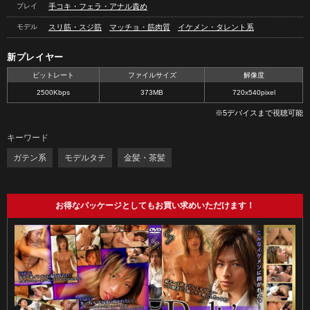
プレイ
手コキ・フェラ・アナル責め
モデル
スリ筋・スジ筋
マッチョ・筋肉質
イケメン・タレント系
新プレイヤー
ビットレート
ファイルサイズ
解像度
2500Kbps
373MB
720x540pixel
※5デバイスまで視聴可能
キーワード
ガテン系
モデルタチ
金髪・茶髪
お得なパッケージとしてもお買い求めいただけます！