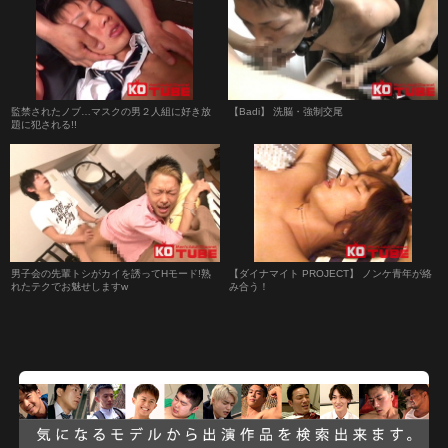
監禁されたノブ…マスクの男２人組に好き放
【Badi】 洗脳・強制交尾
題に犯される!!
男子会の先輩トシがカイを誘ってHモード!熟
【ダイナマイト PROJECT】 ノンケ青年が絡
れたテクでお魅せしますw
み合う！