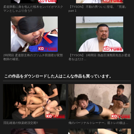
柔道胴着に身を包んだ桜木センパイがマスク
【TYSON】 不動の男ついに登場。『荒瀬』
マンとしゃぶり合う!!
part 1
2時間目 柔道部主将のゴツムチ田淵君が変態
【TYSON】 1時間目 熱血巨漢熊田先生が柔道
教師の補習。
着をはだけ…
この作品をダウンロードした人はこんな作品も買っています。
淫乱雄達の快楽絶頂交尾!!
俺のパーソナルトレーナー。筋トレの後は…