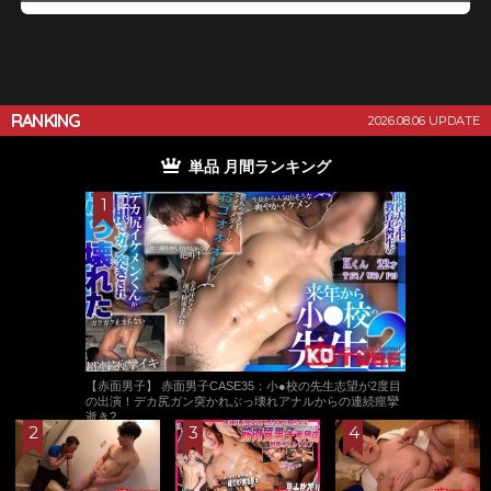
RANKING
2026.08.06 UPDATE
単品 月間ランキング
【赤面男子】 赤面男子CASE35：小●校の先生志望が2度目
の出演！デカ尻ガン突かれぶっ壊れアナルからの連続痙攣
逝き?