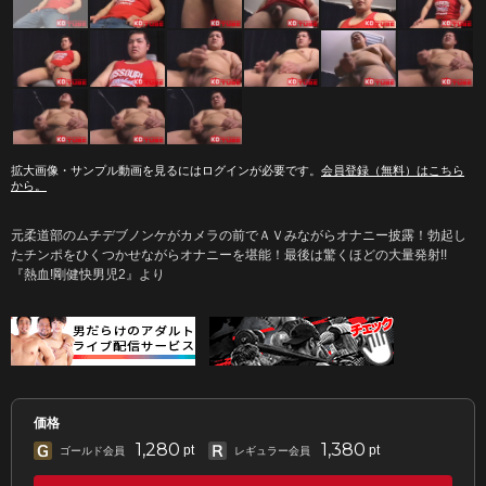
拡大画像・サンプル動画を見るにはログインが必要です。
会員登録（無料）はこちら
から。
元柔道部のムチデブノンケがカメラの前でＡＶみながらオナニー披露！勃起し
たチンポをひくつかせながらオナニーを堪能！最後は驚くほどの大量発射!!
『熱血!剛健快男児2』より
価格
1,280
1,380
pt
pt
ゴールド会員
レギュラー会員