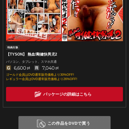
【TYSON】 熱血!剛健快男児2
パソコン、タブレット、スマホ共通
6,600
7,040
pt
pt
ゴールド会員はDVD通常販売価格より30%OFF!
レギュラー会員はDVD通常販売価格より26%OFF!
パッケージの詳細はこちら
この作品をDVDで買う