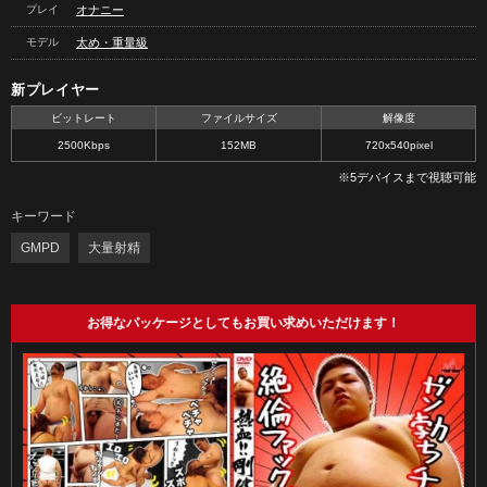
プレイ
オナニー
モデル
太め・重量級
新プレイヤー
ビットレート
ファイルサイズ
解像度
2500Kbps
152MB
720x540pixel
※5デバイスまで視聴可能
キーワード
GMPD
大量射精
お得なパッケージとしてもお買い求めいただけます！