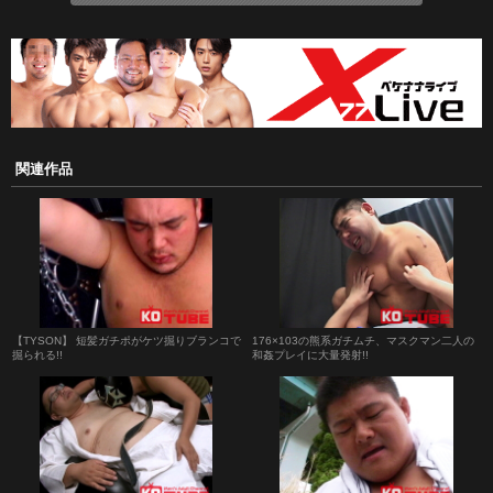
関連作品
【TYSON】 短髪ガチポがケツ掘りブランコで
176×103の熊系ガチムチ、マスクマン二人の
掘られる!!
和姦プレイに大量発射!!